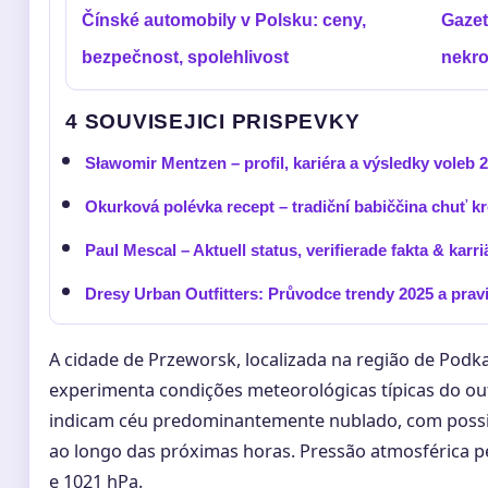
Čínské automobily v Polsku: ceny,
Gazet
bezpečnost, spolehlivost
nekro
4 SOUVISEJICI PRISPEVKY
Sławomir Mentzen – profil, kariéra a výsledky voleb 
Okurková polévka recept – tradiční babiččina chuť k
Paul Mescal – Aktuell status, verifierade fakta & karri
Dresy Urban Outfitters: Průvodce trendy 2025 a pravi
A cidade de Przeworsk, localizada na região de Podk
experimenta condições meteorológicas típicas do ou
indicam céu predominantemente nublado, com possi
ao longo das próximas horas. Pressão atmosférica p
e 1021 hPa.