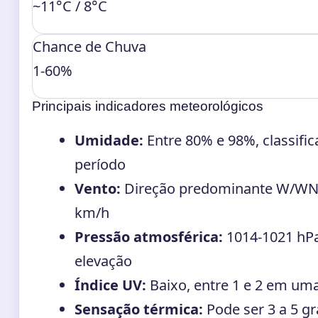
~11°C / 8°C
Chance de Chuva
1-60%
Principais indicadores meteorológicos
Umidade:
Entre 80% e 98%, classifi
período
Vento:
Direção predominante W/WNW,
km/h
Pressão atmosférica:
1014-1021 hPa
elevação
Índice UV:
Baixo, entre 1 e 2 em uma
Sensação térmica:
Pode ser 3 a 5 gr