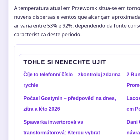
A temperatura atual em Przeworsk situa-se em torn
nuvens dispersas e ventos que alcançam aproximada
ar varia entre 53% e 92%, dependendo da fonte consul
característica deste período.
TOHLE SI NENECHTE UJIT
Číje to telefonní číslo – zkontroluj zdarma
2 Bun
rychle
Prom
Počasí Gostynin – předpověď na dnes,
Lacos
zítra a léto 2026
em Po
Spawarka inwertorová vs
Dani 
transformátorová: Kterou vybrat
návra