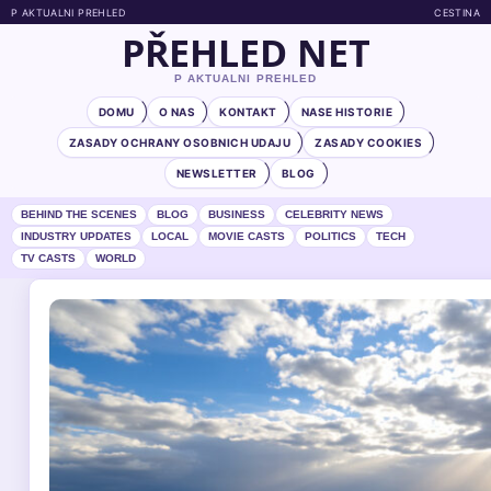
P AKTUALNI PREHLED
CESTINA
PŘEHLED NET
P AKTUALNI PREHLED
DOMU
O NAS
KONTAKT
NASE HISTORIE
ZASADY OCHRANY OSOBNICH UDAJU
ZASADY COOKIES
NEWSLETTER
BLOG
BEHIND THE SCENES
BLOG
BUSINESS
CELEBRITY NEWS
INDUSTRY UPDATES
LOCAL
MOVIE CASTS
POLITICS
TECH
TV CASTS
WORLD