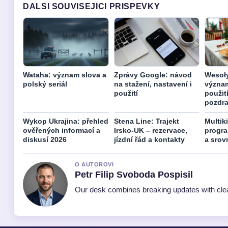
DALSI SOUVISEJICI PRISPEVKY
Wataha: význam slova a
Zprávy Google: návod
Wesoły
polský seriál
na stažení, nastavení i
význam
použití
použit
pozdr
Wykop Ukrajina: přehled
Stena Line: Trajekt
Multik
ověřených informací a
Irsko-UK – rezervace,
progra
diskusí 2026
jízdní řád a kontakty
a srov
O AUTOROVI
Petr Filip Svoboda Pospisil
Our desk combines breaking updates with clear