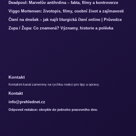
Deadpool: Marvelův antihrdina – fakta, filmy a kontroverze
Viggo Mortensen: životopis, filmy, osobní život a zajímavosti
Čtení na dnešek – jak najít liturgická čtení online | Průvodce
Zupa / Župa: Co znamená? Významy, historie a polévka
Kontakt
Kontaktni kanal zamereny na rychlou reakci pro tipy a opravy.
Kontakt
info@prehlednet.cz
Odpoved redakce: obvykle do jednoho pracovniho dne.