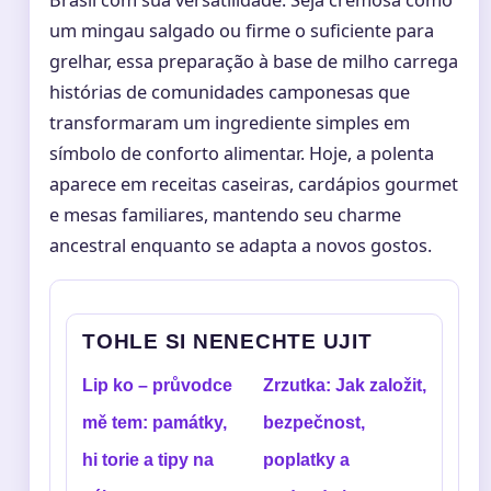
Brasil com sua versatilidade. Seja cremosa como
um mingau salgado ou firme o suficiente para
grelhar, essa preparação à base de milho carrega
histórias de comunidades camponesas que
transformaram um ingrediente simples em
símbolo de conforto alimentar. Hoje, a polenta
aparece em receitas caseiras, cardápios gourmet
e mesas familiares, mantendo seu charme
ancestral enquanto se adapta a novos gostos.
TOHLE SI NENECHTE UJIT
Lip ko – průvodce
Zrzutka: Jak založit,
mě tem: památky,
bezpečnost,
hi torie a tipy na
poplatky a