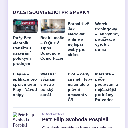
DALSI SOUVISEJICI PRISPEVKY
Fotbal živě:
Worek
Jak
treningowy
sledovat
– jak vybrat,
Duży Ben:
Reabilitação
online a
používat a
vlastník,
– O Que é,
nejlepší
vyrobit
franšíza a
Tipos,
weby pro
doma
uzavírání
Duração e
skóre
polských
Como Fazer
prodejen
Play24 –
Wataha:
Plot – ceny
Maranta –
aplikace pro
význam
za metr, typy
péče,
správu účtu
slova a
materiálů a
pěstování a
Play | Návod
polský
právní
nejčastější
a tipy
seriál
omezení v
problémy |
ČR
Průvodce
O AUTOROVI
Petr Filip Svoboda Pospisil
Our desk combines breaking updates