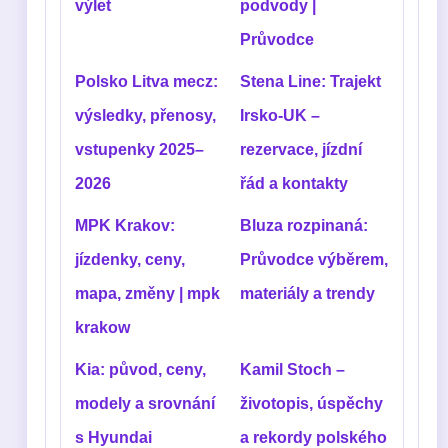
výlet
podvody |
Průvodce
Polsko Litva mecz:
Stena Line: Trajekt
výsledky, přenosy,
Irsko-UK –
vstupenky 2025–
rezervace, jízdní
2026
řád a kontakty
MPK Krakov:
Bluza rozpinaná:
jízdenky, ceny,
Průvodce výběrem,
mapa, změny | mpk
materiály a trendy
krakow
Kia: původ, ceny,
Kamil Stoch –
modely a srovnání
životopis, úspěchy
s Hyundai
a rekordy polského