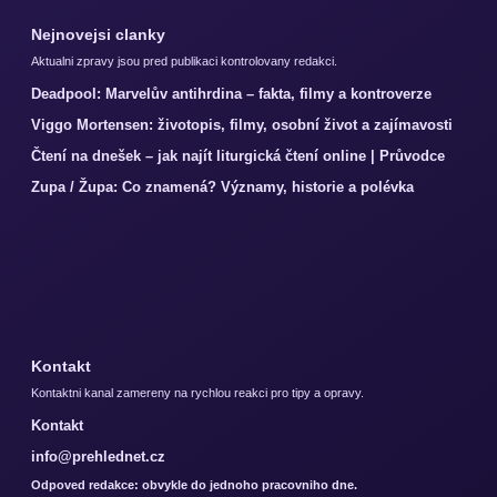
Nejnovejsi clanky
Aktualni zpravy jsou pred publikaci kontrolovany redakci.
Deadpool: Marvelův antihrdina – fakta, filmy a kontroverze
Viggo Mortensen: životopis, filmy, osobní život a zajímavosti
Čtení na dnešek – jak najít liturgická čtení online | Průvodce
Zupa / Župa: Co znamená? Významy, historie a polévka
Kontakt
Kontaktni kanal zamereny na rychlou reakci pro tipy a opravy.
Kontakt
info@prehlednet.cz
Odpoved redakce: obvykle do jednoho pracovniho dne.