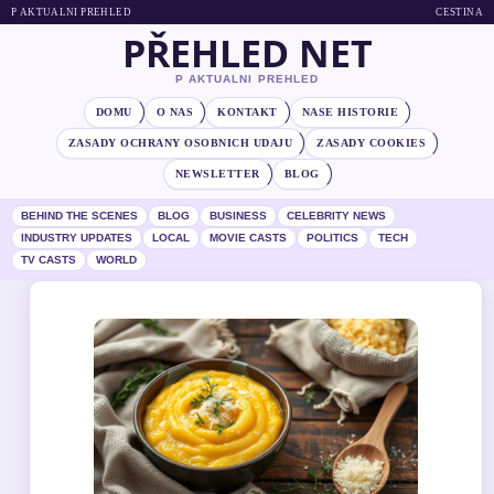
P AKTUALNI PREHLED
CESTINA
PŘEHLED NET
P AKTUALNI PREHLED
DOMU
O NAS
KONTAKT
NASE HISTORIE
ZASADY OCHRANY OSOBNICH UDAJU
ZASADY COOKIES
NEWSLETTER
BLOG
BEHIND THE SCENES
BLOG
BUSINESS
CELEBRITY NEWS
INDUSTRY UPDATES
LOCAL
MOVIE CASTS
POLITICS
TECH
TV CASTS
WORLD