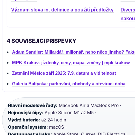
Význam slova in: definice a použití předložky
Divers
nakoup
4 SOUVISEJICI PRISPEVKY
Adam Sandler: Miliardář, milionář, nebo něco jiného? Fakt
MPK Krakov: jízdenky, ceny, mapa, změny | mpk krakow
Zatmění Měsíce září 2025: 7.9. datum a viditelnost
Galeria Bałtycka: parkování, obchody a otevírací doba
Hlavní modelové řady:
MacBook Air a MacBook Pro ·
Nejnovější čipy:
Apple Silicon M1 až M5 ·
Výdrž baterie:
až 24 hodin ·
Operační systém:
macOS ·
Dostupnost v Irsku:
Apple Store, Currys, DID Electrical