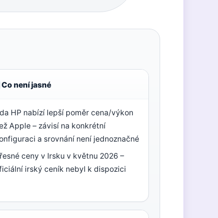
Co není jasné
da HP nabízí lepší poměr cena/výkon
ež Apple – závisí na konkrétní
onfiguraci a srovnání není jednoznačné
řesné ceny v Irsku v květnu 2026 –
ficiální irský ceník nebyl k dispozici