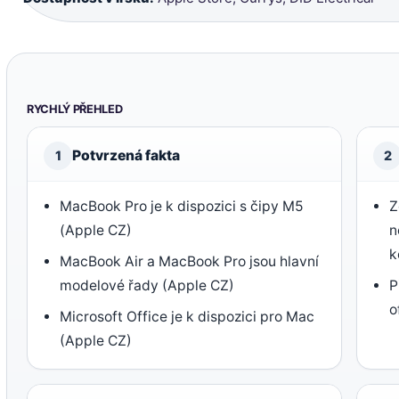
RYCHLÝ PŘEHLED
Potvrzená fakta
1
2
MacBook Pro je k dispozici s čipy M5
Z
(Apple CZ)
n
k
MacBook Air a MacBook Pro jsou hlavní
modelové řady (Apple CZ)
P
o
Microsoft Office je k dispozici pro Mac
(Apple CZ)