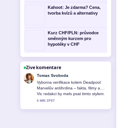
Kahoot: Je zdarma? Cena,
tvorba kvízů a alternativy
Kurz CHF/PLN: průvodce
směnným kurzem pro
hypotéky v CHF
Zive komentare
Petra Novotna
Skvele shrnuti k Viggo Mortensen:
životopis, filmy, osobní život a.... Je to
nejprehlednejsi souhrn, ktery jsem
dnes videl.
8 MIN ZPET