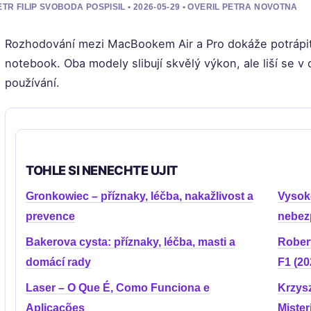
ETR FILIP SVOBODA POSPISIL • 2026-05-29 • OVERIL PETRA NOVOTNA
Rozhodování mezi MacBookem Air a Pro dokáže potrápit k
notebook. Oba modely slibují skvělý výkon, ale liší se v
používání.
TOHLE SI NENECHTE UJIT
Gronkowiec – příznaky, léčba, nakažlivost a
Vysoké
prevence
nebez
Bakerova cysta: příznaky, léčba, masti a
Robert
domácí rady
F1 (20
Laser – O Que É, Como Funciona e
Krzysz
Aplicações
Mister