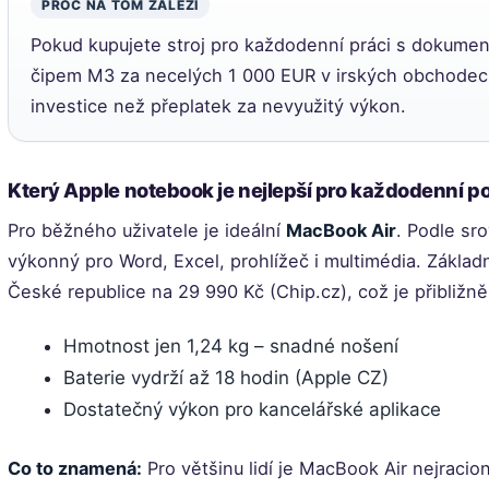
PROČ NA TOM ZÁLEŽÍ
Pokud kupujete stroj pro každodenní práci s dokume
čipem M3 za necelých 1 000 EUR v irských obchodec
investice než přeplatek za nevyužitý výkon.
Který Apple notebook je nejlepší pro každodenní po
Pro běžného uživatele je ideální
MacBook Air
. Podle sr
výkonný pro Word, Excel, prohlížeč i multimédia. Základ
České republice na 29 990 Kč (Chip.cz), což je přibližn
Hmotnost jen 1,24 kg – snadné nošení
Baterie vydrží až 18 hodin (Apple CZ)
Dostatečný výkon pro kancelářské aplikace
Co to znamená:
Pro většinu lidí je MacBook Air nejracion