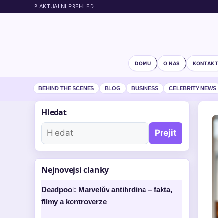
P AKTUALNI PREHLED
DOMU
O NAS
KONTAKT
BEHIND THE SCENES
BLOG
BUSINESS
CELEBRITY NEWS
Hledat
Prejit
Nejnovejsi clanky
Deadpool: Marvelův antihrdina – fakta,
filmy a kontroverze