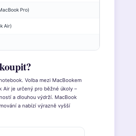
(MacBook Pro)
k Air)
 koupit?
le notebook. Volba mezi MacBookem
k Air je určený pro běžné úkoly –
tností a dlouhou výdrží. MacBook
amování a nabízí výrazně vyšší