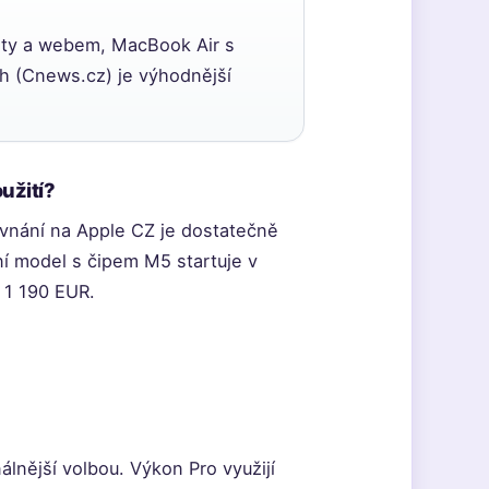
nty a webem, MacBook Air s
h (Cnews.cz) je výhodnější
užití?
ovnání na Apple CZ je dostatečně
ní model s čipem M5 startuje v
ě 1 190 EUR.
álnější volbou. Výkon Pro využijí