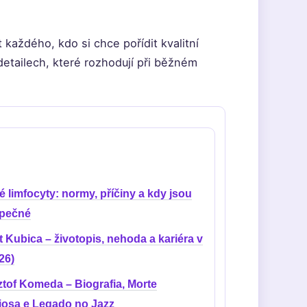
aždého, kdo si chce pořídit kvalitní
 detailech, které rozhodují při běžném
 limfocyty: normy, příčiny a kdy jsou
pečné
 Kubica – životopis, nehoda a kariéra v
26)
tof Komeda – Biografia, Morte
iosa e Legado no Jazz