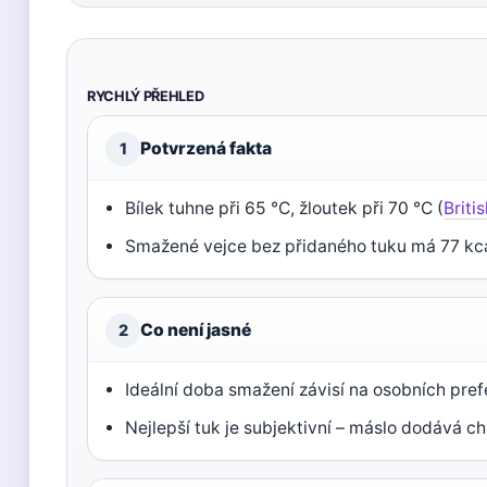
RYCHLÝ PŘEHLED
Potvrzená fakta
1
Bílek tuhne při 65 °C, žloutek při 70 °C (
Briti
Smažené vejce bez přidaného tuku má 77 kca
Co není jasné
2
Ideální doba smažení závisí na osobních pre
Nejlepší tuk je subjektivní – máslo dodává chuť