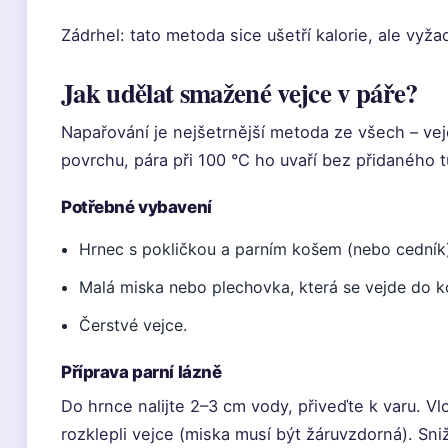
Zádrhel: tato metoda sice ušetří kalorie, ale vyž
Jak udělat smažené vejce v páře?
Napařování je nejšetrnější metoda ze všech – ve
povrchu, pára při 100 °C ho uvaří bez přidaného t
Potřebné vybavení
Hrnec s pokličkou a parním košem (nebo cedník
Malá miska nebo plechovka, která se vejde do k
Čerstvé vejce.
Příprava parní lázně
Do hrnce nalijte 2–3 cm vody, přiveďte k varu. Vl
rozklepli vejce (miska musí být žáruvzdorná). Sn