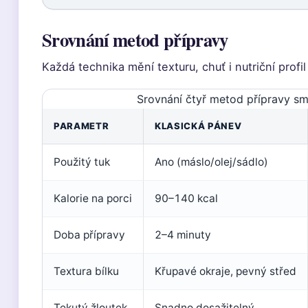
Srovnání metod přípravy
Každá technika mění texturu, chuť i nutriční prof
Srovnání čtyř metod přípravy sm
PARAMETR
KLASICKÁ PÁNEV
Použitý tuk
Ano (máslo/olej/sádlo)
Kalorie na porci
90–140 kcal
Doba přípravy
2–4 minuty
Textura bílku
Křupavé okraje, pevný střed
Tekutý žloutek
Snadno dosažitelný