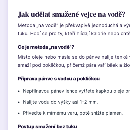
Jak udělat smažené vejce na vodě?
Metoda „na vodě” je překvapivě jednoduchá a vý
tuku. Hodí se pro ty, kteří hlídají kalorie nebo chtě
Co je metoda „na vodě”?
Místo oleje nebo másla se do pánve nalije tenká 
smaží pod pokličkou, přičemž pára vaří bílek a žl
Příprava pánve s vodou a pokličkou
Nepřilnavou pánev lehce vytřete kapkou oleje pro
Nalijte vodu do výšky asi 1–2 mm.
Přiveďte k mírnému varu, poté snižte plamen.
Postup smažení bez tuku