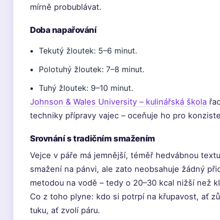
mírně probublávat.
Doba napařování
Tekutý žloutek: 5–6 minut.
Polotuhý žloutek: 7–8 minut.
Tuhý žloutek: 9–10 minut.
Johnson & Wales University – kulinářská škola
řad
techniky přípravy vajec – oceňuje ho pro konzisten
Srovnání s tradičním smažením
Vejce v páře má jemnější, téměř hedvábnou textu
smažení na pánvi, ale zato neobsahuje žádný přid
metodou na vodě – tedy o 20–30 kcal nižší než k
Co z toho plyne: kdo si potrpí na křupavost, ať z
tuku, ať zvolí páru.