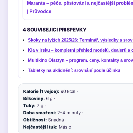
Maranta – péče, pěstování a nejčastější problé
| Průvodce
4 SOUVISEJICI PRISPEVKY
Skoky na lyžích 2025/26: Terminář, výsledky a sro
Kia v Irsku – kompletní přehled modelů, dealerů a 
Multikino Olsztyn – program, ceny, kontakty a sro
Tabletky na uklidnění: srovnání podle účinku
Kalorie (1 vejce):
90 kcal ·
Bílkoviny:
6 g ·
Tuky:
7 g ·
Doba smažení:
2–4 minuty ·
Obtížnost:
Snadná ·
Nejčastější tuk:
Máslo