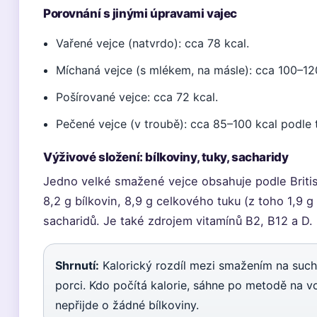
Porovnání s jinými úpravami vajec
Vařené vejce (natvrdo): cca 78 kcal.
Míchaná vejce (s mlékem, na másle): cca 100–12
Pošírované vejce: cca 72 kcal.
Pečené vejce (v troubě): cca 85–100 kcal podle 
Výživové složení: bílkoviny, tuky, sacharidy
Jedno velké smažené vejce obsahuje podle Britis
8,2 g bílkovin, 8,9 g celkového tuku (z toho 1,9
sacharidů. Je také zdrojem vitamínů B2, B12 a D.
Shrnutí:
Kalorický rozdíl mezi smažením na such
porci. Kdo počítá kalorie, sáhne po metodě na v
nepřijde o žádné bílkoviny.