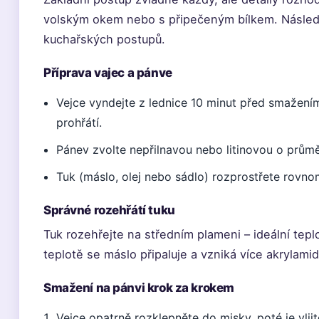
volským okem nebo s připečeným bílkem. Následu
kuchařských postupů.
Příprava vajec a pánve
Vejce vyndejte z lednice 10 minut před smažení
prohřátí.
Pánev zvolte nepřilnavou nebo litinovou o prům
Tuk (máslo, olej nebo sádlo) rozprostřete rovn
Správné rozehřátí tuku
Tuk rozehřejte na středním plameni – ideální tepl
teplotě se máslo připaluje a vzniká více akrylamid
Smažení na pánvi krok za krokem
Vejce opatrně rozklepněte do misky, poté je vlij