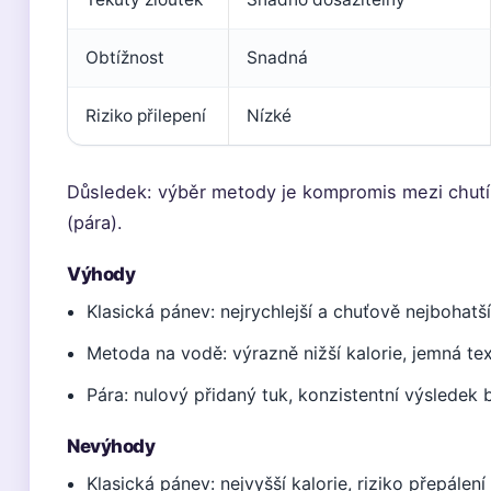
Obtížnost
Snadná
Riziko přilepení
Nízké
Důsledek: výběr metody je kompromis mezi chutí (
(pára).
Výhody
Klasická pánev: nejrychlejší a chuťově nejbohatš
Metoda na vodě: výrazně nižší kalorie, jemná tex
Pára: nulový přidaný tuk, konzistentní výsledek b
Nevýhody
Klasická pánev: nejvyšší kalorie, riziko přepálení