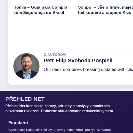
Homla – Guia para Comprar
Sonpol – vše o firmě, majet
com Segurança do Brasil
helikoptéře a rapperu Kizo
O AUTOROVI
Petr Filip Svoboda Pospisil
Our desk combines breaking updates with clear
PŘEHLED NET
Přehled Net kombinuje zpravy, prirucky a analyzy v modernim
newsroom rozlozeni. Prubezne aktualizovano redakcnim tymem.
Popularni
Kazdodenni redakcni prehledy a duveryhodne zdroje pro rychle overeni.