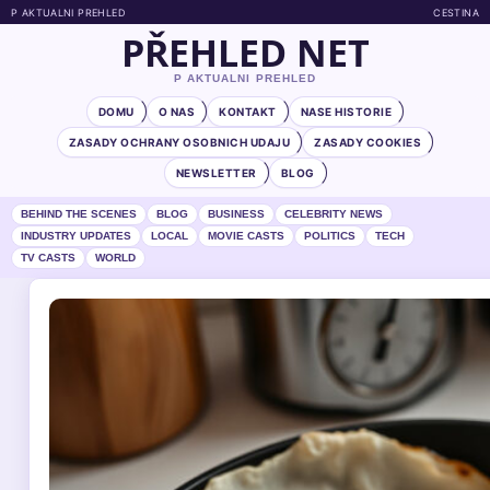
P AKTUALNI PREHLED
CESTINA
PŘEHLED NET
P AKTUALNI PREHLED
DOMU
O NAS
KONTAKT
NASE HISTORIE
ZASADY OCHRANY OSOBNICH UDAJU
ZASADY COOKIES
NEWSLETTER
BLOG
BEHIND THE SCENES
BLOG
BUSINESS
CELEBRITY NEWS
INDUSTRY UPDATES
LOCAL
MOVIE CASTS
POLITICS
TECH
TV CASTS
WORLD