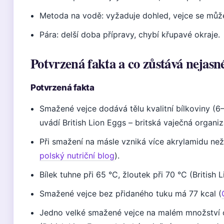
Metoda na vodě: vyžaduje dohled, vejce se může 
Pára: delší doba přípravy, chybí křupavé okraje.
Potvrzená fakta a co zůstává nejasn
Potvrzená fakta
Smažené vejce dodává tělu kvalitní bílkoviny (6–
uvádí British Lion Eggs – britská vaječná organi
Při smažení na másle vzniká více akrylamidu ne
polský nutriční blog
).
Bílek tuhne při 65 °C, žloutek při 70 °C (British
Smažené vejce bez přidaného tuku má 77 kcal (
Jedno velké smažené vejce na malém množství ole