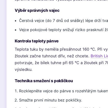
Výběr správných vajec
Čerstvá vejce (do 7 dnů od snášky) lépe drží tva
Vejce pokojové teploty snižují riziko prasknutí ž
Kontrola teploty pánve
Teplota tuku by neměla přesáhnout 160 °C. Při vyšš
žloutek začne tuhnout dřív, než chcete.
British L
potvrzuje, že bílek tuhne při 65 °C a žloutek při 
výsledku.
Technika smažení s pokličkou
Rozklepněte vejce do pánve s rozehřátým tukem
Smažte první minutu bez pokličky.