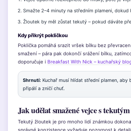
Smažte 2–4 minuty na středním plameni, dokud b
Žloutek by měl zůstat tekutý – pokud dáváte pře
Kdy přikrýt pokličkou
Poklička pomáhá srazit vršek bílku bez převracen
smažení – pára pak dokončí srážení bílku, zatímco
doporučuje i
Breakfast With Nick – kuchařský blo
Shrnutí:
Kuchař musí hlídat střední plamen, aby b
připálí a zničí chuť.
Jak udělat smažené vejce s tekutým
Tekutý žloutek je pro mnoho lidí známkou dokon
správné konzistence vyžaduje pozornost k detail