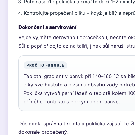
Poté nasaďte pokličku a smažte další 1–2 minuty
Kontrolujte propečení bílku – když je bílý a nepr
Dokončení a servírování
Vejce vyjměte děrovanou obracečkou, nechte oka
Sůl a pepř přidejte až na talíři, jinak sůl naruší str
PROČ TO FUNGUJE
Teplotní gradient v pánvi: při 140–160 °C se bí
díky své hustotě a nižšímu obsahu vody potřebu
Poklička vytvoří parní lázeň o teplotě kolem 100
přímého kontaktu s horkým dnem pánve.
Důsledek: správná teplota a poklička zajistí, že žl
dokonale propečený.