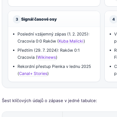
Signál časové osy
3
4
Poslední vzájemný zápas (1. 2. 2025):
V
Cracovia 0:0 Raków (
Kuba Malicki
)
p
Předtím (29. 7. 2024): Raków 0:1
R
Cracovia (
Wikinews
)
F
Rekordní přestup Pienka v lednu 2025
C
(
Canal+ Stories
)
p
Šest klíčových údajů o zápase v jedné tabulce: