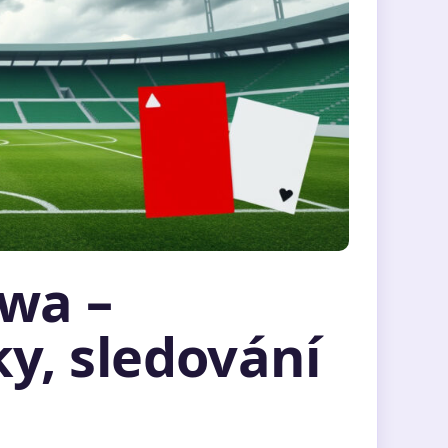
wa –
ky, sledování