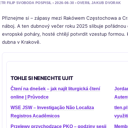
ETR FILIP SVOBODA POSPISIL • 2026-06-30 • OVERIL JAKUB DVORAK
Přiznejme si – zápasy mezi Rakówem Częstochowa a Crac
náboj. A ten dubnový večer roku 2025 slibuje pořádnou
evropské poháry, hosté chtějí potvrdit vzestup formou. 
dubna v Krakově.
TOHLE SI NENECHTE UJIT
Čtení na dnešek – jak najít liturgická čtení
Jorda
online | Průvodce
Auten
WSE JSW – Investigação Não Localiza
tlen.p
Registros Acadêmicos
využit
Przelewy przychodzące PKO – godziny sesji
Membrá