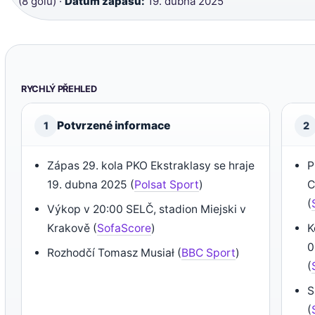
(8 gólů) ·
Datum zápasu:
19. dubna 2025
RYCHLÝ PŘEHLED
Potvrzené informace
1
2
Zápas 29. kola PKO Ekstraklasy se hraje
P
19. dubna 2025 (
Polsat Sport
)
C
(
Výkop v 20:00 SELČ, stadion Miejski v
Krakově (
SofaScore
)
K
0
Rozhodčí Tomasz Musiał (
BBC Sport
)
(
S
(