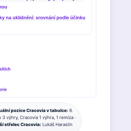
nou
ky na uklidnění: srovnání podle účinku
sítích
orie
uální pozice Cracovia v tabulce:
6.
3 výhry, Cracovia 1 výhra, 1 remíza ·
ší střelec Cracovia:
Lukáš Haraslín