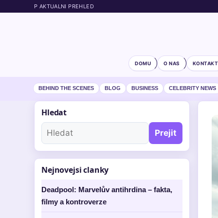
P AKTUALNI PREHLED
DOMU
O NAS
KONTAKT
BEHIND THE SCENES
BLOG
BUSINESS
CELEBRITY NEWS
Hledat
Prejit
Nejnovejsi clanky
Deadpool: Marvelův antihrdina – fakta,
filmy a kontroverze