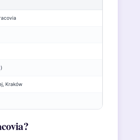
racovia
t
)
ej, Kraków
acovia?