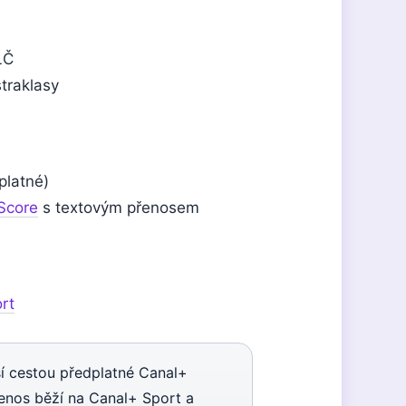
LČ
traklasy
platné)
Score
s textovým přenosem
rt
í cestou předplatné Canal+
řenos běží na Canal+ Sport a