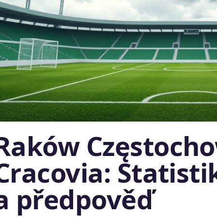
Raków Częstocho
Cracovia: Statisti
a předpověď