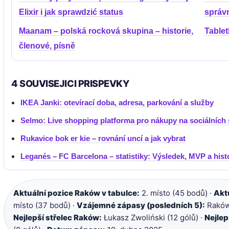
Elixir i jak sprawdzić status
správ
Maanam – polská rocková skupina – historie,
Tablet
členové, písně
4 SOUVISEJICI PRISPEVKY
IKEA Janki: otevírací doba, adresa, parkování a služby
Selmo: Live shopping platforma pro nákupy na sociálních 
Rukavice bok er kie – rovnání uncí a jak vybrat
Leganés – FC Barcelona – statistiky: Výsledek, MVP a hist
Aktuální pozice Raków v tabulce:
2. místo (45 bodů) ·
Akt
místo (37 bodů) ·
Vzájemné zápasy (posledních 5):
Raków 
Nejlepší střelec Raków:
Łukasz Zwoliński (12 gólů) ·
Nejlep