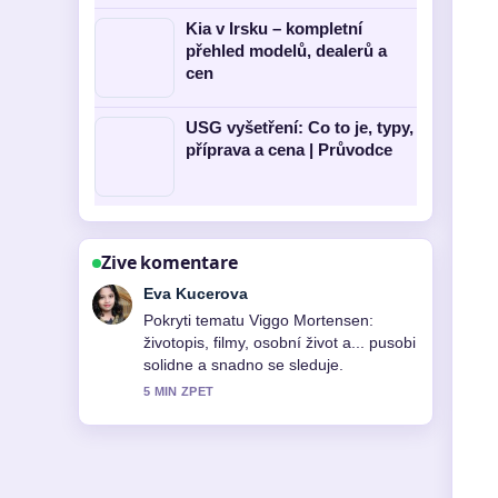
Kia v Irsku – kompletní
přehled modelů, dealerů a
cen
USG vyšetření: Co to je, typy,
příprava a cena | Průvodce
Zive komentare
David Vesely
Vyborna verifikace kolem Čtení na
dnešek – jak najít liturgická.... Vic
redakci by melo psat timto stylem.
7 MIN ZPET