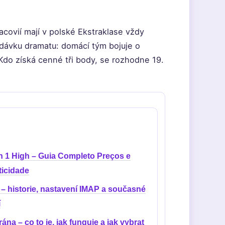
ovií mají v polské Ekstraklase vždy
 dávku dramatu: domácí tým bojuje o
Kdo získá cenné tři body, se rozhodne 19.
n 1 High – Guia Completo Preços e
ticidade
l – historie, nastavení IMAP a současné
í
na – co to je, jak funguje a jak vybrat