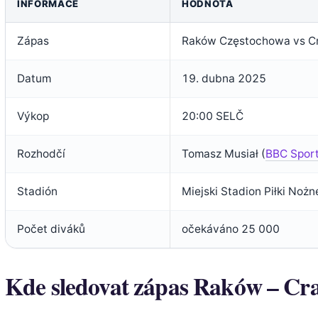
INFORMACE
HODNOTA
Zápas
Raków Częstochowa vs C
Datum
19. dubna 2025
Výkop
20:00 SELČ
Rozhodčí
Tomasz Musiał (
BBC Spor
Stadión
Miejski Stadion Piłki Nożn
Počet diváků
očekáváno 25 000
Kde sledovat zápas Raków – Cr