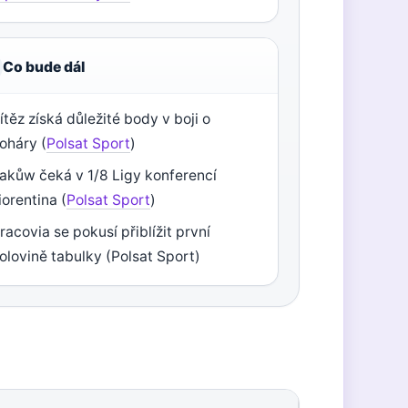
Co bude dál
ítěz získá důležité body v boji o
oháry (
Polsat Sport
)
akůw čeká v 1/8 Ligy konferencí
iorentina (
Polsat Sport
)
racovia se pokusí přiblížit první
olovině tabulky (Polsat Sport)