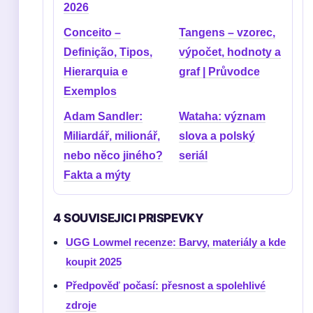
2026
Conceito –
Tangens – vzorec,
Definição, Tipos,
výpočet, hodnoty a
Hierarquia e
graf | Průvodce
Exemplos
Adam Sandler:
Wataha: význam
Miliardář, milionář,
slova a polský
nebo něco jiného?
seriál
Fakta a mýty
4 SOUVISEJICI PRISPEVKY
UGG Lowmel recenze: Barvy, materiály a kde
koupit 2025
Předpověď počasí: přesnost a spolehlivé
zdroje