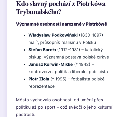
Kdo slavný pochází z Piotrkówa
Trybunalského?
Významné osobnosti narozené v Piotrkówě
Władysław Podkowiński
(1830–1897) –
malíř, průkopník realismu v Polsku
Stefan Bareła
(1912–1981) – katolický
biskup, významná postava polské církve
Janusz Korwin-Mikke
(* 1942) –
kontroverzní politik a liberální publicista
Piotr Zioła
(* 1995) – fotbalista polské
reprezentace
Město vychovalo osobnosti od umění přes
politiku až po sport – což svědčí o jeho kulturní
pestrosti.