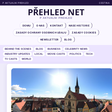
P AKTUALNI PREHLED
CESTINA
PŘEHLED NET
P AKTUALNI PREHLED
DOMU
O NAS
KONTAKT
NASE HISTORIE
ZASADY OCHRANY OSOBNICH UDAJU
ZASADY COOKIES
NEWSLETTER
BLOG
BEHIND THE SCENES
BLOG
BUSINESS
CELEBRITY NEWS
INDUSTRY UPDATES
LOCAL
MOVIE CASTS
POLITICS
TECH
TV CASTS
WORLD