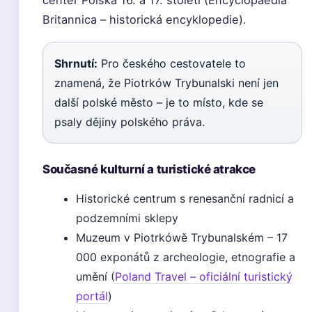
center Polska 16. a 17. století (Encyclopaedia
Britannica – historická encyklopedie).
Shrnutí:
Pro českého cestovatele to
znamená, že Piotrków Trybunalski není jen
další polské město – je to místo, kde se
psaly dějiny polského práva.
Současné kulturní a turistické atrakce
Historické centrum s renesanční radnicí a
podzemními sklepy
Muzeum v Piotrkówě Trybunalském – 17
000 exponátů z archeologie, etnografie a
umění (
Poland Travel – oficiální turistický
portál
)