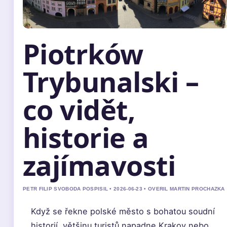
Piotrków
Trybunalski –
co vidět,
historie a
zajímavosti
PETR FILIP SVOBODA POSPISIL • 2026-06-23 • OVERIL MARTIN PROCHAZKA
Když se řekne polské město s bohatou soudní
historií, většinu turistů napadne Krakov nebo