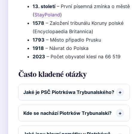
13. století
– První písemná zmínka o městě
(
StayPoland
)
1578
– Založení tribunálu Koruny polské
(Encyclopaedia Britannica)
1793
– Město připadlo Prusku
1918
– Návrat do Polska
2023
– Počet obyvatel klesl na 66 519
Často kladené otázky
Jaké je PSČ Piotrkówa Trybunalského?
Kde se nachází Piotrków Trybunalski?