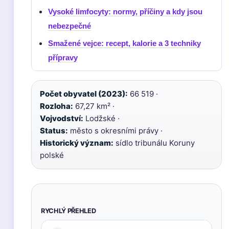
Vysoké limfocyty: normy, příčiny a kdy jsou
nebezpečné
Smažené vejce: recept, kalorie a 3 techniky
přípravy
Počet obyvatel (2023):
66 519 ·
Rozloha:
67,27 km² ·
Vojvodství:
Lodžské ·
Status:
město s okresními právy ·
Historický význam:
sídlo tribunálu Koruny
polské
RYCHLÝ PŘEHLED