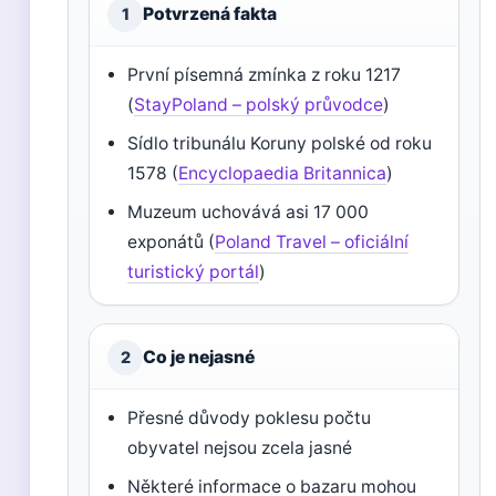
Potvrzená fakta
1
První písemná zmínka z roku 1217
(
StayPoland – polský průvodce
)
Sídlo tribunálu Koruny polské od roku
1578 (
Encyclopaedia Britannica
)
Muzeum uchovává asi 17 000
exponátů (
Poland Travel – oficiální
turistický portál
)
Co je nejasné
2
Přesné důvody poklesu počtu
obyvatel nejsou zcela jasné
Některé informace o bazaru mohou