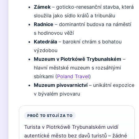
Zámek
– goticko-renesanční stavba, která
sloužila jako sídlo králů a tribunálu
Radnice
– dominantní budova na náměstí
s hodinovou věží
Katedrála
– barokní chrám s bohatou
výzdobou
Muzeum v Piotrkówě Trybunalském
–
hlavní městské muzeum s rozsáhlými
sbírkami (
Poland Travel
)
Muzeum pivovarnictví
– unikátní expozice
v bývalém pivovaru
PROČ TO STOJÍ ZA TO
Turista v Piotrkówě Trybunalském uvidí
autentické město bez davů turistů – žádné