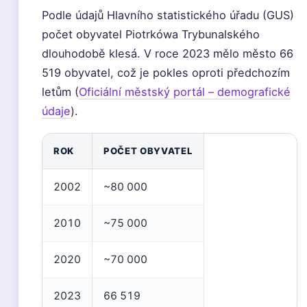
Podle údajů Hlavního statistického úřadu (GUS)
počet obyvatel Piotrkówa Trybunalského
dlouhodobě klesá. V roce 2023 mělo město 66
519 obyvatel, což je pokles oproti předchozím
letům (
Oficiální městský portál – demografické
údaje
).
ROK
POČET OBYVATEL
2002
~80 000
2010
~75 000
2020
~70 000
2023
66 519