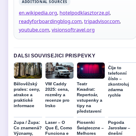
ADDITIONAL SOURCES
en.wikipedia.org
,
hotelpodklasztorze.pl
,
readyforboardingblog.com
,
tripadvisor.com
,
youtube.com
,
visionsoftravel.org
DALSI SOUVISEJICI PRISPEVKY
Číje to
telefonní
číslo –
Bělověžský
VW Caddy
Teatr
zkontroluj
prales: ceny,
2025: cena,
Kwadrat:
zdarma
atrakce a
rozměry a
Repertoár,
rychle
praktické
recenze pro
vstupenky a
informace
Irsko
tipy na
představení
Zupa / Župa:
Laser – O
Piosenki
Pogoda
Co znamená?
Que É, Como
Świąteczne –
Jarosław –
Významy,
Funciona e
Melhores
dnešní