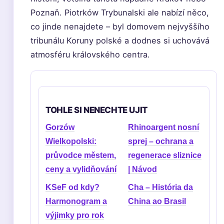
Poznaň. Piotrków Trybunalski ale nabízí něco,
co jinde nenajdete – byl domovem nejvyššího
tribunálu Koruny polské a dodnes si uchovává
atmosféru královského centra.
TOHLE SI NENECHTE UJIT
Gorzów
Rhinoargent nosní
Wielkopolski:
sprej – ochrana a
průvodce městem,
regenerace sliznice
ceny a vylidňování
| Návod
KSeF od kdy?
Cha – História da
Harmonogram a
China ao Brasil
výjimky pro rok