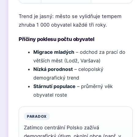
Trend je jasný: město se vylidňuje tempem
zhruba 1 000 obyvatel každé tři roky.
Příčiny poklesu počtu obyvatel
Migrace mladých
– odchod za prací do
větších měst (Lodž, Varšava)
Nízká porodnost
– celopolský
demografický trend
Stárnutí populace
– průměrný věk
obyvatel roste
PARADOX
Zatímco centrální Polsko zažívá
demografický útlum, okolní obce (např. v