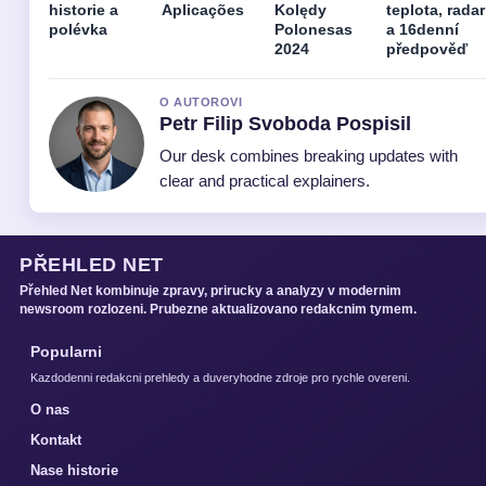
historie a
Aplicações
Kolędy
teplota, radar
polévka
Polonesas
a 16denní
2024
předpověď
O AUTOROVI
Petr Filip Svoboda Pospisil
Our desk combines breaking updates with
clear and practical explainers.
PŘEHLED NET
Přehled Net kombinuje zpravy, prirucky a analyzy v modernim
newsroom rozlozeni. Prubezne aktualizovano redakcnim tymem.
Popularni
Kazdodenni redakcni prehledy a duveryhodne zdroje pro rychle overeni.
O nas
Kontakt
Nase historie