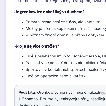
se rána zahojí a pokryje suchým strupem, riziko 
Je gronkowiec nakažlivý vzduchem?
Primární cesta není vzdušná, ale kontaktní
Možný je přenos kapénkami při kašli nebo k
V běžném životě dominuje přenos dotykem
Kdo je nejvíce ohrožen?
Lidé s oslabenou imunitou (chemoterapie, HI
Pacienti v nemocnicích – nozokomiální inf
Sportovci v kontaktních sportech (sdílené v
Lidé po operacích nebo s katétry
Podstata:
Gronkowiec není výjimečně nakažlivý,
šíří snadno. Pro rodiny: zakrývejte rány, nesdílej
dezinfikujte vybavení.