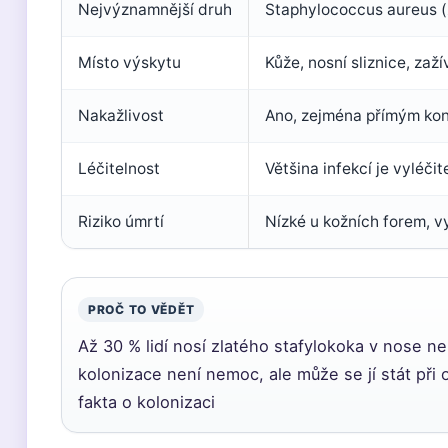
Nejvýznamnější druh
Staphylococcus aureus (z
Místo výskytu
Kůže, nosní sliznice, zaží
Nakažlivost
Ano, zejména přímým ko
Léčitelnost
Většina infekcí je vyléčit
Riziko úmrtí
Nízké u kožních forem, v
PROČ TO VĚDĚT
Až 30 % lidí nosí zlatého stafylokoka v nose ne
kolonizace není nemoc, ale může se jí stát při
fakta o kolonizaci