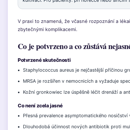
kultivací. Pro pacienty: při horečce nebo šířícím 
V praxi to znamená, že včasné rozpoznání a léka
zbytečnými komplikacemi.
Co je potvrzeno a co zůstává nejasn
Potvrzené skutečnosti
Staphylococcus aureus je nejčastější příčinou g
MRSA je rozšířen v nemocnicích a vyžaduje spe
Kožní gronkowiec lze úspěšně léčit drenáží a ant
Co není zcela jasné
Přesná prevalence asymptomatického nosičství 
Dlouhodobá účinnost nových antibiotik proti mu