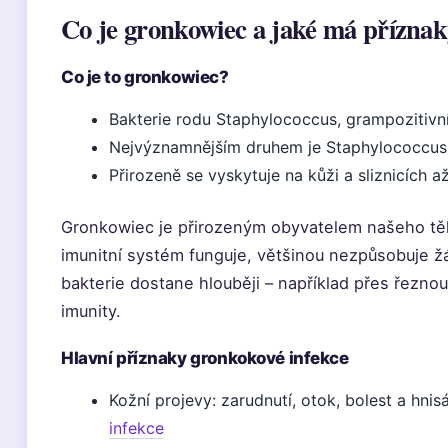
Co je gronkowiec a jaké má přízna
Co je to gronkowiec?
Bakterie rodu Staphylococcus, grampozitivn
Nejvýznamnějším druhem je Staphylococcus a
Přirozeně se vyskytuje na kůži a sliznicích
Gronkowiec je přirozeným obyvatelem našeho těl
imunitní systém funguje, většinou nezpůsobuje ž
bakterie dostane hlouběji – například přes řeznou
imunity.
Hlavní příznaky gronkokové infekce
Kožní projevy: zarudnutí, otok, bolest a hnis
infekce