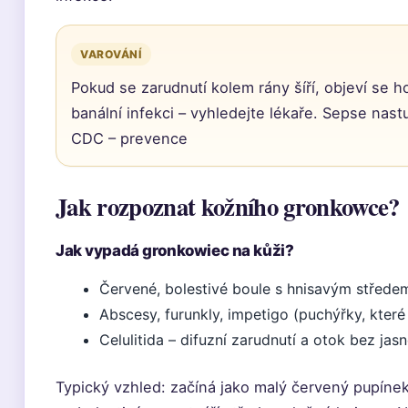
VAROVÁNÍ
Pokud se zarudnutí kolem rány šíří, objeví se 
banální infekci – vyhledejte lékaře. Sepse nas
CDC – prevence
Jak rozpoznat kožního gronkowce?
Jak vypadá gronkowiec na kůži?
Červené, bolestivé boule s hnisavým středem
Abscesy, furunkly, impetigo (puchýřky, kter
Celulitida – difuzní zarudnutí a otok bez jas
Typický vzhled: začíná jako malý červený pupíne