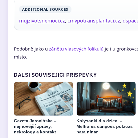
ADDITIONAL SOURCES
mujzivotsnemoci.cz
,
cmvpotransplantaci.cz
,
dspace
Podobně jako u
zánětu vlasových folikulů
je i u gronkovc
místo.
DALSI SOUVISEJICI PRISPEVKY
Gazeta Jarocińska –
Kołysanki dla dzieci –
nejnovější zprávy,
Melhores canções polacas
nekrology a kontakt
para ninar