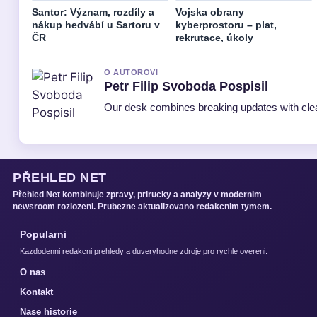
Santor: Význam, rozdíly a
Vojska obrany
nákup hedvábí u Sartoru v
kyberprostoru – plat,
ČR
rekrutace, úkoly
O AUTOROVI
Petr Filip Svoboda Pospisil
Our desk combines breaking updates with clear
PŘEHLED NET
Přehled Net kombinuje zpravy, prirucky a analyzy v modernim
newsroom rozlozeni. Prubezne aktualizovano redakcnim tymem.
Popularni
Kazdodenni redakcni prehledy a duveryhodne zdroje pro rychle overeni.
O nas
Kontakt
Nase historie