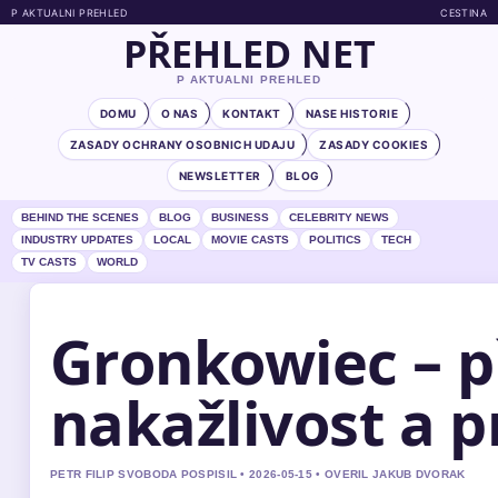
P AKTUALNI PREHLED
CESTINA
PŘEHLED NET
P AKTUALNI PREHLED
DOMU
O NAS
KONTAKT
NASE HISTORIE
ZASADY OCHRANY OSOBNICH UDAJU
ZASADY COOKIES
NEWSLETTER
BLOG
BEHIND THE SCENES
BLOG
BUSINESS
CELEBRITY NEWS
INDUSTRY UPDATES
LOCAL
MOVIE CASTS
POLITICS
TECH
TV CASTS
WORLD
Gronkowiec – př
nakažlivost a 
PETR FILIP SVOBODA POSPISIL • 2026-05-15 • OVERIL JAKUB DVORAK