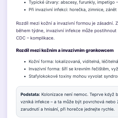
Typické útvary: abscesy, furunkly, impetigo
Při invazivní infekci: horečka, zimnice, zánět
Rozdíl mezi kožní a invazivní formou je zásadní. 
během týdne, invazivní infekce může postihnout 
CDC – komplikace.
Rozdíl mezi kožním a invazivním gronkowcem
Kožní forma: lokalizovaná, viditelná, léčiteln
Invazivní forma: šíří se krevním řečištěm, vy
Stafylokokové toxiny mohou vyvolat syndro
Podstata:
Kolonizace není nemoc. Teprve když ba
vzniká infekce – a ta může být povrchová nebo ži
zarudnutí a hnisání, při horečce jednejte rychle.