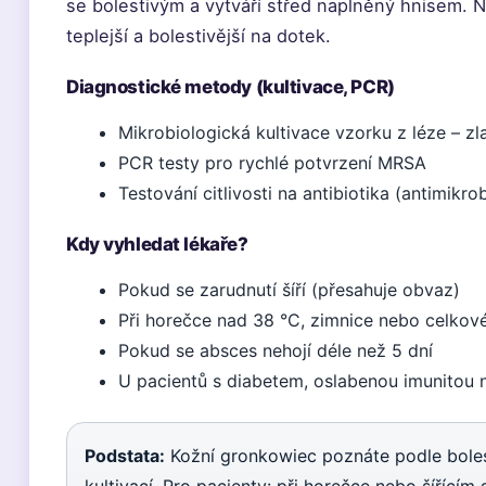
se bolestivým a vytváří střed naplněný hnisem. 
teplejší a bolestivější na dotek.
Diagnostické metody (kultivace, PCR)
Mikrobiologická kultivace vzorku z léze – z
PCR testy pro rychlé potvrzení MRSA
Testování citlivosti na antibiotika (antimikr
Kdy vyhledat lékaře?
Pokud se zarudnutí šíří (přesahuje obvaz)
Při horečce nad 38 °C, zimnice nebo celkové
Pokud se absces nehojí déle než 5 dní
U pacientů s diabetem, oslabenou imunitou 
Podstata:
Kožní gronkowiec poznáte podle bolest