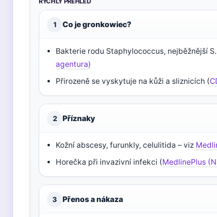
RYCHLÝ PŘEHLED
Co je gronkowiec?
1
Bakterie rodu Staphylococcus, nejběžnější S
agentura)
Přirozeně se vyskytuje na kůži a sliznicích (
C
Příznaky
2
Kožní abscesy, furunkly, celulitida – viz
Medli
Horečka při invazivní infekci (
MedlinePlus (N
Přenos a nákaza
3