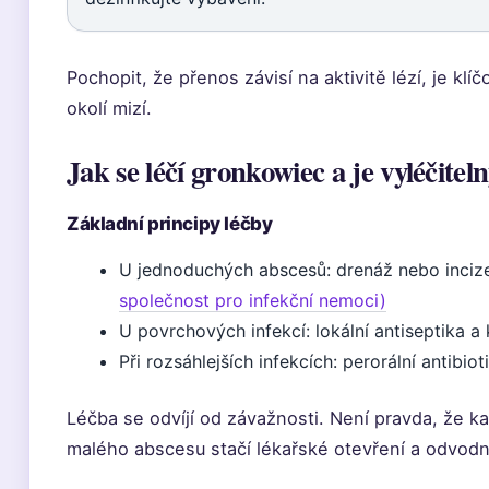
Pochopit, že přenos závisí na aktivitě lézí, je klíč
okolí mizí.
Jak se léčí gronkowiec a je vyléčitel
Základní principy léčby
U jednoduchých abscesů: drenáž nebo incize
společnost pro infekční nemoci)
U povrchových infekcí: lokální antiseptika a 
Při rozsáhlejších infekcích: perorální antibiot
Léčba se odvíjí od závažnosti. Není pravda, že k
malého abscesu stačí lékařské otevření a odvodn