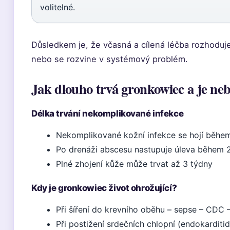
volitelné.
Důsledkem je, že včasná a cílená léčba rozhoduj
nebo se rozvine v systémový problém.
Jak dlouho trvá gronkowiec a je ne
Délka trvání nekomplikované infekce
Nekomplikované kožní infekce se hojí běhe
Po drenáži abscesu nastupuje úleva během 
Plné zhojení kůže může trvat až 3 týdny
Kdy je gronkowiec život ohrožující?
Při šíření do krevního oběhu – sepse – CDC 
Při postižení srdečních chlopní (endokarditi