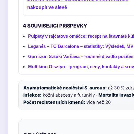
nakoupit ve slevě
4 SOUVISEJICI PRISPEVKY
Pulpety v rajčatové omáčce: recept na šťavnaté ku
Leganés – FC Barcelona – statistiky: Výsledek, MVP
Garnizon Sztuki Varšava – rodinné divadlo pozitiv
Multikino Olsztyn – program, ceny, kontakty a sro
Asymptomatické nosičství S. aureus:
až 30 % zdr
infekce:
kožní abscesy a furunkly ·
Mortalita invaz
Počet rezistentních kmenů:
více než 20