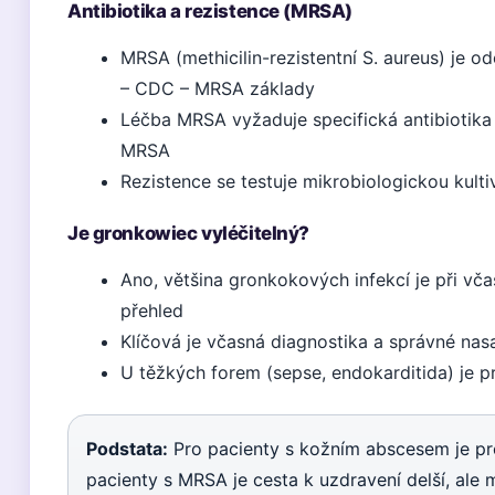
Antibiotika a rezistence (MRSA)
MRSA (methicilin-rezistentní S. aureus) je 
– CDC – MRSA základy
Léčba MRSA vyžaduje specifická antibiotika 
MRSA
Rezistence se testuje mikrobiologickou kultiv
Je gronkowiec vyléčitelný?
Ano, většina gronkokových infekcí je při vča
přehled
Klíčová je včasná diagnostika a správné nasa
U těžkých forem (sepse, endokarditida) je p
Podstata:
Pro pacienty s kožním abscesem je pro
pacienty s MRSA je cesta k uzdravení delší, ale m