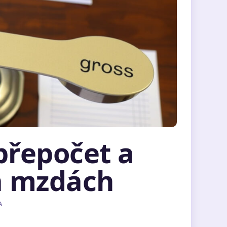
přepočet a
 a mzdách
A