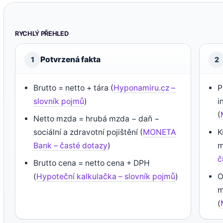
RYCHLÝ PŘEHLED
Potvrzená fakta
1
2
Brutto = netto + tára (
Hyponamiru.cz –
P
slovník pojmů
)
i
(
Netto mzda = hrubá mzda − daň −
sociální a zdravotní pojištění (
MONETA
K
Bank – časté dotazy
)
m
č
Brutto cena = netto cena + DPH
(
Hypoteční kalkulačka – slovník pojmů
)
O
m
(