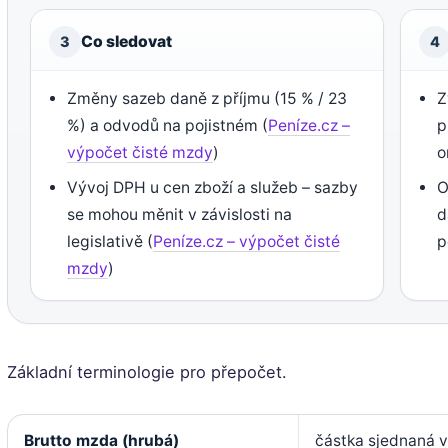
Co sledovat
3
4
Změny sazeb daně z příjmu (15 % / 23
Z
%) a odvodů na pojistném (
Peníze.cz –
p
výpočet čisté mzdy
)
o
Vývoj DPH u cen zboží a služeb – sazby
O
se mohou měnit v závislosti na
d
legislativě (
Peníze.cz – výpočet čisté
p
mzdy
)
Základní terminologie pro přepočet.
Brutto mzda (hrubá)
částka sjednaná v