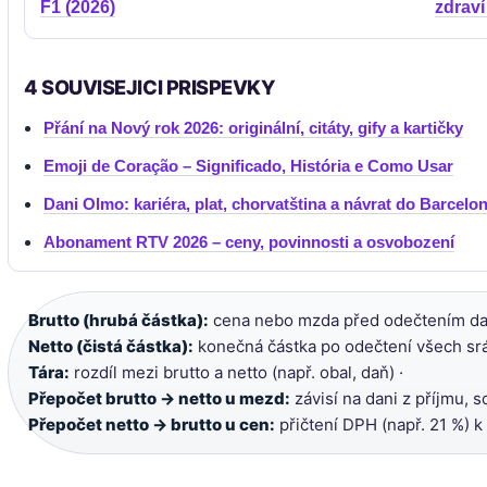
F1 (2026)
zdraví
4 SOUVISEJICI PRISPEVKY
Přání na Nový rok 2026: originální, citáty, gify a kartičky
Emoji de Coração – Significado, História e Como Usar
Dani Olmo: kariéra, plat, chorvatština a návrat do Barcelo
Abonament RTV 2026 – ceny, povinnosti a osvobození
Brutto (hrubá částka):
cena nebo mzda před odečtením dan
Netto (čistá částka):
konečná částka po odečtení všech srá
Tára:
rozdíl mezi brutto a netto (např. obal, daň) ·
Přepočet brutto → netto u mezd:
závisí na dani z příjmu, s
Přepočet netto → brutto u cen:
přičtení DPH (např. 21 %) k