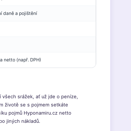
í daně a pojištění
 a netto (např. DPH)
 všech srážek, ať už jde o peníze,
ím životě se s pojmem setkáte
níku pojmů Hyponamiru.cz netto
o jiných nákladů.