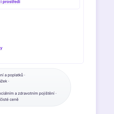
 i prostředí
ny
í a poplatků ·
žek ·
ociálním a zdravotním pojištění ·
 čisté ceně