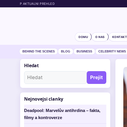
P AKTUALNI PREHLED
DOMU
O NAS
KONTAKT
BEHIND THE SCENES
BLOG
BUSINESS
CELEBRITY NEWS
Hledat
Prejit
Nejnovejsi clanky
Deadpool: Marvelův antihrdina – fakta,
filmy a kontroverze