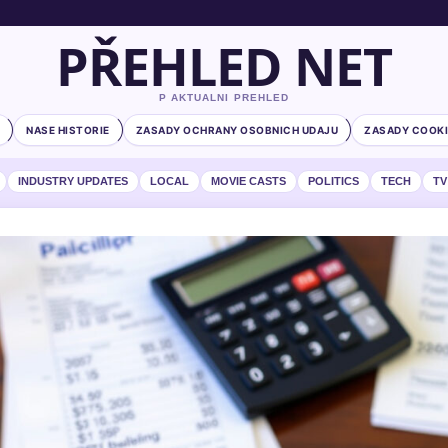
PŘEHLED NET
P AKTUALNI PREHLED
NASE HISTORIE
ZASADY OCHRANY OSOBNICH UDAJU
ZASADY COOKI
INDUSTRY UPDATES
LOCAL
MOVIE CASTS
POLITICS
TECH
TV