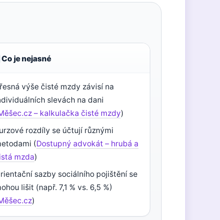
Co je nejasné
řesná výše čisté mzdy závisí na
ndividuálních slevách na dani
Měšec.cz – kalkulačka čisté mzdy
)
urzové rozdíly se účtují různými
etodami (
Dostupný advokát – hrubá a
istá mzda
)
rientační sazby sociálního pojištění se
ohou lišit (např. 7,1 % vs. 6,5 %)
Měšec.cz
)