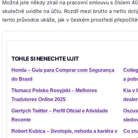
Možná jste někdy zírali na pracovní smlouvu s číslem 40
skutečně uvidíte na účtu. Rozdíl mezi brutto a netto dot
tento průvodce ukáže, jak v českém prostředí přepočítá
TOHLE SI NENECHTE UJIT
Homla – Guia para Comprar com Segurança
Colle
do Brasil
a pob
Tłumacz Polsko Rosyjski – Melhores
Kia v 
Tradutores Online 2025
dealer
Giertych Twitter – Perfil Oficial e Atividade
Oszust
Recente
sledo
Robert Kubica – životopis, nehoda a kariéra v
Co zn