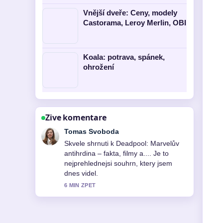
Vnější dveře: Ceny, modely
Castorama, Leroy Merlin, OBI
Koala: potrava, spánek,
ohrožení
Zive komentare
Petra Novotna
Sleduji Viggo Mortensen: životopis,
filmy, osobní život a... pozorne a
ocehuji vyvazeny ton.
8 MIN ZPET