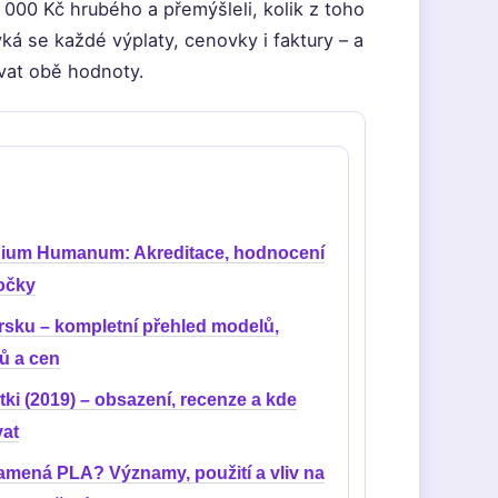
 000 Kč hrubého a přemýšleli, kolik z toho
ýká se každé výplaty, cenovky i faktury – a
vat obě hodnoty.
gium Humanum: Akreditace, hodnocení
očky
Irsku – kompletní přehled modelů,
ů a cen
ki (2019) – obsazení, recenze a kde
vat
amená PLA? Významy, použití a vliv na