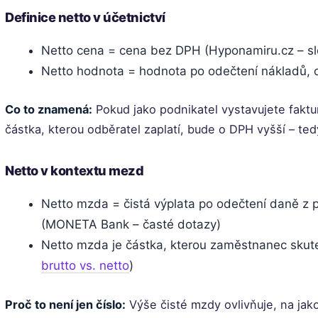
Definice netto v účetnictví
Netto cena = cena bez DPH (Hyponamiru.cz – sl
Netto hodnota = hodnota po odečtení nákladů, o
Co to znamená:
Pokud jako podnikatel vystavujete faktu
částka, kterou odběratel zaplatí, bude o DPH vyšší – ted
Netto v kontextu mezd
Netto mzda = čistá výplata po odečtení daně z př
(MONETA Bank – časté dotazy)
Netto mzda je částka, kterou zaměstnanec skut
brutto vs. netto
)
Proč to není jen číslo:
Výše čisté mzdy ovlivňuje, na jak