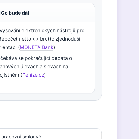
Co bude dál
vyšování elektronických nástrojů pro
řepočet netto ↔ brutto zjednoduší
rientaci (
MONETA Bank
)
čekává se pokračující debata o
aňových úlevách a slevách na
ojistném (
Peníze.cz
)
 pracovní smlouvě