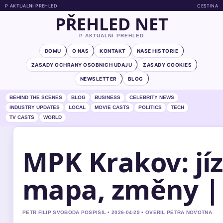
P AKTUALNI PREHLED
CESTINA
PŘEHLED NET
P AKTUALNI PREHLED
DOMU
O NAS
KONTAKT
NASE HISTORIE
ZASADY OCHRANY OSOBNICH UDAJU
ZASADY COOKIES
NEWSLETTER
BLOG
BEHIND THE SCENES
BLOG
BUSINESS
CELEBRITY NEWS
INDUSTRY UPDATES
LOCAL
MOVIE CASTS
POLITICS
TECH
TV CASTS
WORLD
MPK Krakov: jí
mapa, změny |
PETR FILIP SVOBODA POSPISIL • 2026-04-29 • OVERIL PETRA NOVOTNA