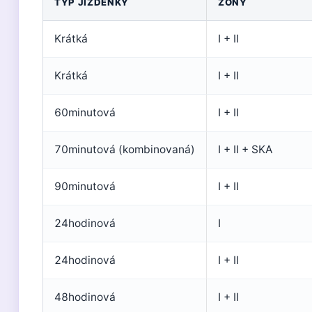
TYP JÍZDENKY
ZÓNY
Krátká
I + II
Krátká
I + II
60minutová
I + II
70minutová (kombinovaná)
I + II + SKA
90minutová
I + II
24hodinová
I
24hodinová
I + II
48hodinová
I + II