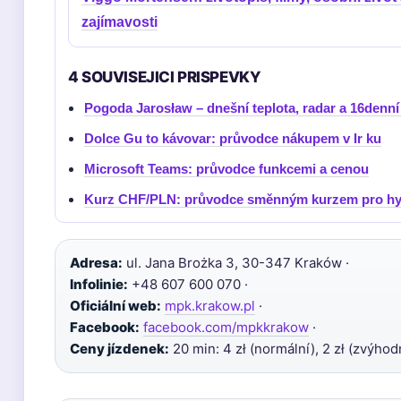
zajímavosti
4 SOUVISEJICI PRISPEVKY
Pogoda Jarosław – dnešní teplota, radar a 16denn
Dolce Gu to kávovar: průvodce nákupem v Ir ku
Microsoft Teams: průvodce funkcemi a cenou
Kurz CHF/PLN: průvodce směnným kurzem pro hy
Adresa:
ul. Jana Brożka 3, 30-347 Kraków ·
Infolinie:
+48 607 600 070 ·
Oficiální web:
mpk.krakow.pl
·
Facebook:
facebook.com/mpkkrakow
·
Ceny jízdenek:
20 min: 4 zł (normální), 2 zł (zvýho