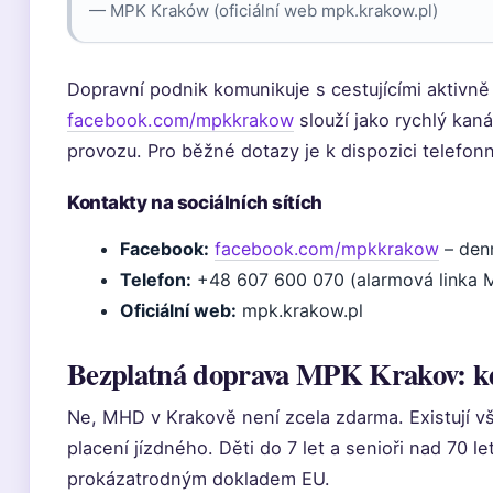
— MPK Kraków (oficiální web mpk.krakow.pl)
Dopravní podnik komunikuje s cestujícími aktivně
facebook.com/mpkkrakow
slouží jako rychlý kan
provozu. Pro běžné dotazy je k dispozici telefonní
Kontakty na sociálních sítích
Facebook:
facebook.com/mpkkrakow
– denn
Telefon:
+48 607 600 070 (alarmová linka 
Oficiální web:
mpk.krakow.pl
Bezplatná doprava MPK Krakov: k
Ne, MHD v Krakově není zcela zdarma. Existují v
placení jízdného. Děti do 7 let a senioři nad 70 le
prokázatrodným dokladem EU.