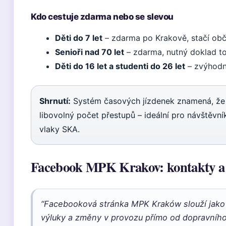
Kdo cestuje zdarma nebo se slevou
Děti do 7 let
– zdarma po Krakově, stačí ob
Senioři nad 70 let
– zdarma, nutný doklad to
Děti do 16 let a studenti do 26 let
– zvýhodně
Shrnutí:
Systém časových jízdenek znamená, že 
libovolný počet přestupů – ideální pro návštěvník
vlaky SKA.
Facebook MPK Krakov: kontakty a so
“Facebooková stránka MPK Kraków slouží jako 
výluky a změny v provozu přímo od dopravního