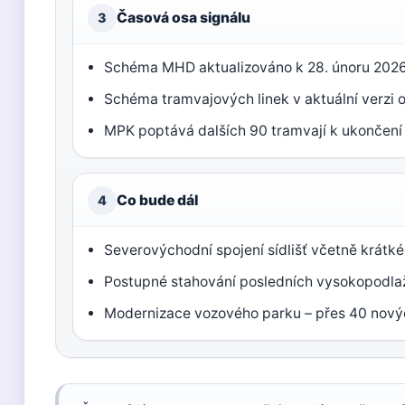
Časová osa signálu
3
Schéma MHD aktualizováno k 28. únoru 2026
Schéma tramvajových linek v aktuální verzi od
MPK poptává dalších 90 tramvají k ukončení 
Co bude dál
4
Severovýchodní spojení sídlišť včetně krátk
Postupné stahování posledních vysokopodlaž
Modernizace vozového parku – přes 40 novýc