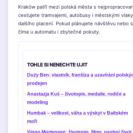
Kraków patří mezi polská města s nejpropracovan
cestujete tramvajemi, autobusy i městskými vlaky
dalšího placení. Pokud plánujete návštěvu nebo s
číma u automatu i zbytečné pokuty.
TOHLE SI NENECHTE UJIT
Duży Ben: vlastník, franšíza a uzavírání polský
prodejen
Anastazja Kuś – životopis, medaile, rodiče a
modeling
Humbak – velikost, váha a výskyt v Baltském
moři
Viggo Mortensen: životopis, filmy, osobní život