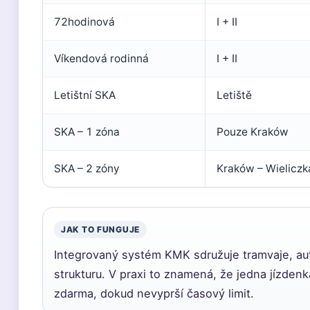
72hodinová
I + II
Víkendová rodinná
I + II
Letištní SKA
Letiště
SKA – 1 zóna
Pouze Kraków
SKA – 2 zóny
Kraków – Wieliczk
JAK TO FUNGUJE
Integrovaný systém KMK sdružuje tramvaje, aut
strukturu. V praxi to znamená, že jedna jízdenka
zdarma, dokud nevyprší časový limit.