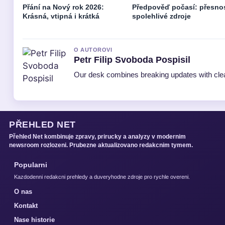
Přání na Nový rok 2026:
Předpověď počasí: přesnos
Krásná, vtipná i krátká
spolehlivé zdroje
O AUTOROVI
Petr Filip Svoboda Pospisil
Our desk combines breaking updates with clear
PŘEHLED NET
Přehled Net kombinuje zpravy, prirucky a analyzy v modernim
newsroom rozlozeni. Prubezne aktualizovano redakcnim tymem.
Popularni
Kazdodenni redakcni prehledy a duveryhodne zdroje pro rychle overeni.
O nas
Kontakt
Nase historie