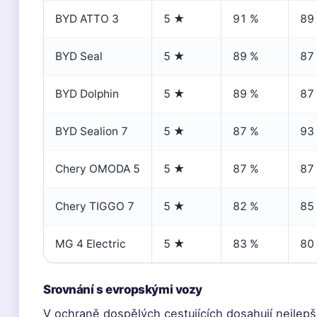
BYD ATTO 3
5 ★
91 %
89
BYD Seal
5 ★
89 %
87
BYD Dolphin
5 ★
89 %
87
BYD Sealion 7
5 ★
87 %
93
Chery OMODA 5
5 ★
87 %
87
Chery TIGGO 7
5 ★
82 %
85
MG 4 Electric
5 ★
83 %
80
Srovnání s evropskými vozy
V ochraně dospělých cestujících dosahují nejlep