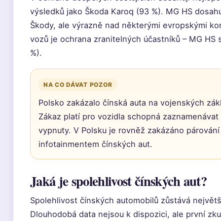
výsledků jako Škoda Karoq (93 %). MG HS dosahuj
Škody, ale výrazně nad některými evropskými kon
vozů je ochrana zranitelných účastníků – MG HS
%).
NA CO DÁVAT POZOR
Polsko zakázalo čínská auta na vojenských zák
Zákaz platí pro vozidla schopná zaznamenávat 
vypnuty. V Polsku je rovněž zakázáno párování
infotainmentem čínských aut.
Jaká je spolehlivost čínských aut?
Spolehlivost čínských automobilů zůstává největ
Dlouhodobá data nejsou k dispozici, ale první zk