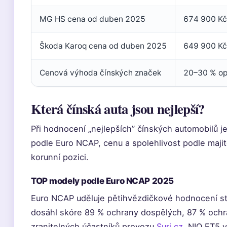
MG HS cena od duben 2025
674 900 Kč
Škoda Karoq cena od duben 2025
649 900 Kč
Cenová výhoda čínských značek
20–30 % op
Která čínská auta jsou nejlepší?
Při hodnocení „nejlepších” čínských automobilů je 
podle Euro NCAP, cenu a spolehlivost podle maji
korunní pozici.
TOP modely podle Euro NCAP 2025
Euro NCAP uděluje pětihvězdičkové hodnocení s
dosáhl skóre 89 % ochrany dospělých, 87 % ochra
zranitelných účastníků provozu
Suri.cz
. NIO ET5 