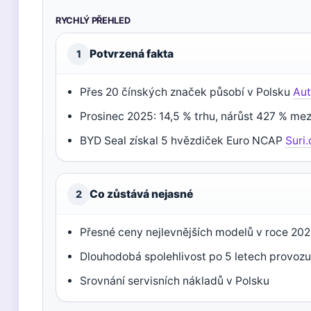
RYCHLÝ PŘEHLED
Potvrzená fakta
1
Přes 20 čínských značek působí v Polsku
Aut
Prosinec 2025: 14,5 % trhu, nárůst 427 % me
BYD Seal získal 5 hvězdiček Euro NCAP
Suri.
Co zůstává nejasné
2
Přesné ceny nejlevnějších modelů v roce 20
Dlouhodobá spolehlivost po 5 letech provoz
Srovnání servisních nákladů v Polsku