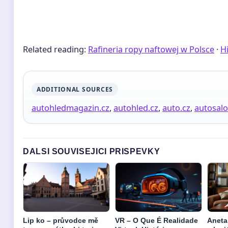
Related reading:
Rafineria ropy naftowej w Polsce
·
Hi
ADDITIONAL SOURCES
autohledmagazin.cz
,
autohled.cz
,
auto.cz
,
autosalo
DALSI SOUVISEJICI PRISPEVKY
Lip ko – průvodce mě
VR – O Que É Realidade
Aneta 