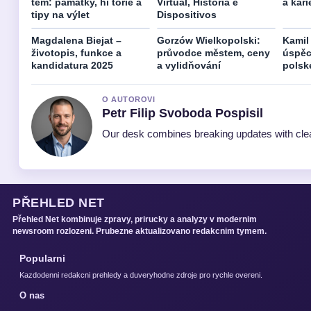
tem: památky, hi torie a
Virtual, História e
a kari
tipy na výlet
Dispositivos
Magdalena Biejat –
Gorzów Wielkopolski:
Kamil 
životopis, funkce a
průvodce městem, ceny
úspěc
kandidatura 2025
a vylidňování
polsk
O AUTOROVI
Petr Filip Svoboda Pospisil
Our desk combines breaking updates with clear
PŘEHLED NET
Přehled Net kombinuje zpravy, prirucky a analyzy v modernim
newsroom rozlozeni. Prubezne aktualizovano redakcnim tymem.
Popularni
Kazdodenni redakcni prehledy a duveryhodne zdroje pro rychle overeni.
O nas