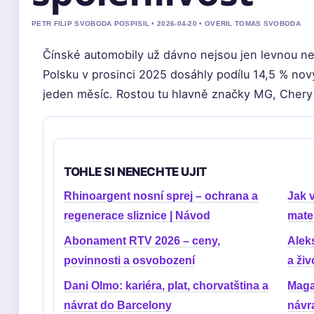
PETR FILIP SVOBODA POSPISIL • 2026-04-20 • OVERIL TOMAS SVOBODA
Čínské automobily už dávno nejsou jen levnou ne
Polsku v prosinci 2025 dosáhly podílu 14,5 % nov
jeden měsíc. Rostou tu hlavně značky MG, Chery
TOHLE SI NENECHTE UJIT
Rhinoargent nosní sprej – ochrana a
Jak v
regenerace sliznice | Návod
mate
Abonament RTV 2026 – ceny,
Alek
povinnosti a osvobození
a ži
Dani Olmo: kariéra, plat, chorvatština a
Maga
návrat do Barcelony
návr