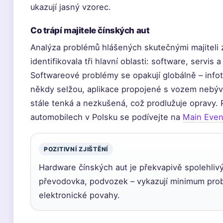
ukazují jasný vzorec.
Co trápí majitele čínských aut
Analýza problémů hlášených skutečnými majiteli z 
identifikovala tři hlavní oblasti: software, servis
Softwareové problémy se opakují globálně – info
někdy selžou, aplikace propojené s vozem nebývají
stále tenká a nezkušená, což prodlužuje opravy. 
automobilech v Polsku se podívejte na
Main Even
POZITIVNÍ ZJIŠTĚNÍ
Hardware čínských aut je překvapivě spolehli
převodovka, podvozek – vykazují minimum pro
elektronické povahy.