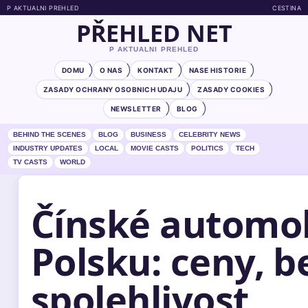
P AKTUALNI PREHLED
CESTINA
PŘEHLED NET
P AKTUALNI PREHLED
DOMU
O NAS
KONTAKT
NASE HISTORIE
ZASADY OCHRANY OSOBNICH UDAJU
ZASADY COOKIES
NEWSLETTER
BLOG
BEHIND THE SCENES
BLOG
BUSINESS
CELEBRITY NEWS
INDUSTRY UPDATES
LOCAL
MOVIE CASTS
POLITICS
TECH
TV CASTS
WORLD
Čínské automob
Polsku: ceny, b
spolehlivost