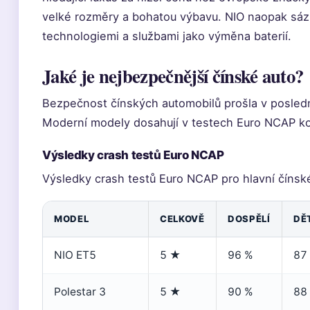
velké rozměry a bohatou výbavu. NIO naopak sází 
technologiemi a službami jako výměna baterií.
Jaké je nejbezpečnější čínské auto?
Bezpečnost čínských automobilů prošla v posled
Moderní modely dosahují v testech Euro NCAP 
Výsledky crash testů Euro NCAP
Výsledky crash testů Euro NCAP pro hlavní čínské
MODEL
CELKOVĚ
DOSPĚLÍ
DĚ
NIO ET5
5 ★
96 %
87
Polestar 3
5 ★
90 %
88