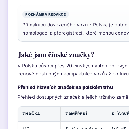
POZNÁMKA REDAKCE
Při nákupu dovezeného vozu z Polska je nutné 
homologaci a přeregistraci, které mohou cenov
Jaké jsou čínské značky?
V Polsku působí přes 20 čínských automobilových
cenově dostupných kompaktních vozů až po luxu
Přehled hlavních značek na polském trhu
Přehled dostupných značek a jejich tržního zaměř
ZNAČKA
ZAMĚŘENÍ
KLÍČOV
MG
SUV, osobní vozy
MG HS, 