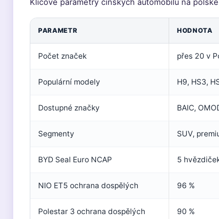
Klíčové parametry čínských automobilů na polském
PARAMETR
HODNOTA
Počet značek
přes 20 v P
Populární modely
H9, HS3, H
Dostupné značky
BAIC, OMO
Segmenty
SUV, premi
BYD Seal Euro NCAP
5 hvězdiče
NIO ET5 ochrana dospělých
96 %
Polestar 3 ochrana dospělých
90 %