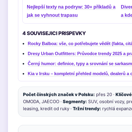
Nejlepší texty na podryw: 30+ příkladů a
Dive
jak se vyhnout trapasu
a kd
4 SOUVISEJICI PRISPEVKY
Rocky Balboa: vše, co potřebujete vědět (fakta, citá
Dresy Urban Outfitters: Průvodce trendy 2025 a pra
Černý humor: definice, typy a srovnání se sarkas
Kia v Irsku – kompletní přehled modelů, dealerů a 
Počet čínských značek v Polsku:
přes 20 ·
Klíčové
OMODA, JAECOO ·
Segmenty:
SUV, osobní vozy, pr
leasing, kredit od ruky ·
Tržní trendy:
rychlá expanz