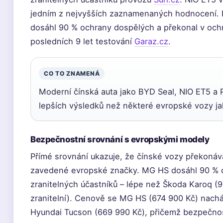
jedním z nejvyšších zaznamenaných hodnocení. P
dosáhl 90 % ochrany dospělých a překonal v och
posledních 9 let testování
Garaz.cz
.
CO TO ZNAMENÁ
Moderní čínská auta jako BYD Seal, NIO ET5 a P
lepších výsledků než některé evropské vozy j
Bezpečnostní srovnání s evropskými modely
Přímé srovnání ukazuje, že čínské vozy překonáv
zavedené evropské značky. MG HS dosáhl 90 % 
zranitelných účastníků – lépe než Škoda Karoq (9
zranitelní). Cenově se MG HS (674 900 Kč) nach
Hyundai Tucson (669 990 Kč), přičemž bezpečnost