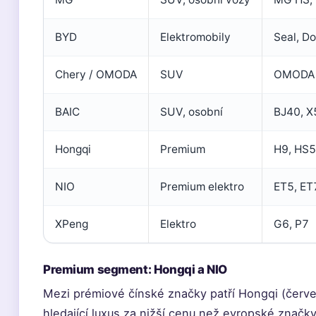
BYD
Elektromobily
Seal, D
Chery / OMODA
SUV
OMODA 
BAIC
SUV, osobní
BJ40, X
Hongqi
Premium
H9, HS5
NIO
Premium elektro
ET5, ET
XPeng
Elektro
G6, P7
Premium segment: Hongqi a NIO
Mezi prémiové čínské značky patří Hongqi (červená
hledající luxus za nižší cenu než evropské značk