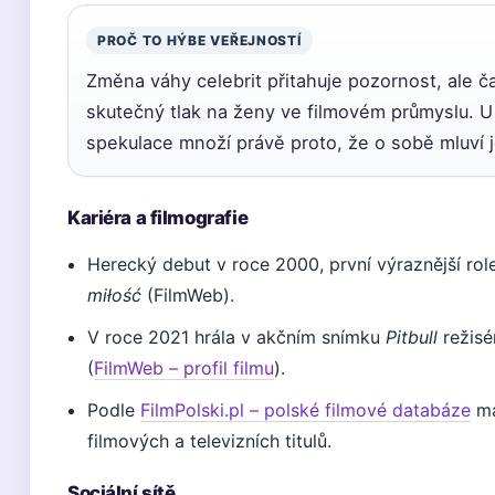
PROČ TO HÝBE VEŘEJNOSTÍ
Změna váhy celebrit přitahuje pozornost, ale č
skutečný tlak na ženy ve filmovém průmyslu. U
spekulace množí právě proto, že o sobě mluví 
Kariéra a filmografie
Herecký debut v roce 2000, první výraznější role
miłość
(FilmWeb).
V roce 2021 hrála v akčním snímku
Pitbull
režisé
(
FilmWeb – profil filmu
).
Podle
FilmPolski.pl – polské filmové databáze
má
filmových a televizních titulů.
Sociální sítě