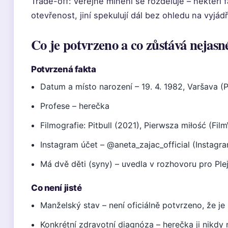
Trade-off: veřejné mínění se rozděluje – někteří 
otevřenost, jiní spekulují dál bez ohledu na vyjád
Co je potvrzeno a co zůstává nejasn
Potvrzená fakta
Datum a místo narození – 19. 4. 1982, Varšava (
Profese – herečka
Filmografie: Pitbull (2021), Pierwsza miłość (Fil
Instagram účet – @aneta_zajac_official (Instagr
Má dvě děti (syny) – uvedla v rozhovoru pro Plej
Co není jisté
Manželský stav – není oficiálně potvrzeno, že j
Konkrétní zdravotní diagnóza – herečka ji nikdy 