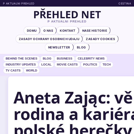
P AKTUALNI PREHLED
CESTINA
PŘEHLED NET
P AKTUALNI PREHLED
DOMU
O NAS
KONTAKT
NASE HISTORIE
ZASADY OCHRANY OSOBNICH UDAJU
ZASADY COOKIES
NEWSLETTER
BLOG
BEHIND THE SCENES
BLOG
BUSINESS
CELEBRITY NEWS
INDUSTRY UPDATES
LOCAL
MOVIE CASTS
POLITICS
TECH
TV CASTS
WORLD
Aneta Zając: vě
rodina a kariér
polské herečky