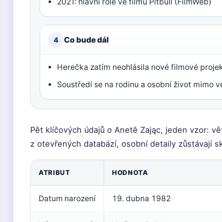
2021: hlavní role ve filmu Pitbull (FilmWeb)
Co bude dál
4
Herečka zatím neohlásila nové filmové proje
Soustředí se na rodinu a osobní život mimo v
Pět klíčových údajů o Anetě Zając, jeden vzor: vě
z otevřených databází, osobní detaily zůstávají s
ATRIBUT
HODNOTA
Datum narození
19. dubna 1982