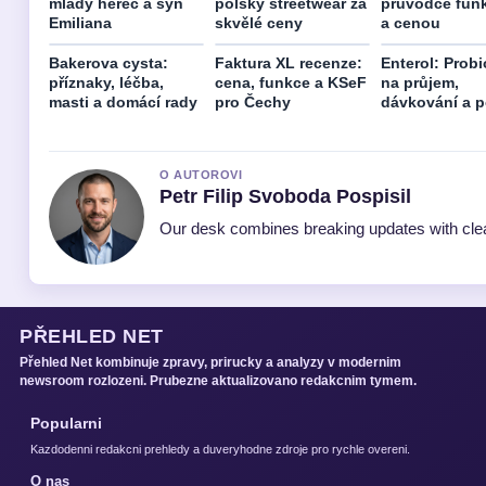
mladý herec a syn
polský streetwear za
průvodce fun
Emiliana
skvělé ceny
a cenou
Bakerova cysta:
Faktura XL recenze:
Enterol: Prob
příznaky, léčba,
cena, funkce a KSeF
na průjem,
masti a domácí rady
pro Čechy
dávkování a p
O AUTOROVI
Petr Filip Svoboda Pospisil
Our desk combines breaking updates with clear
PŘEHLED NET
Přehled Net kombinuje zpravy, prirucky a analyzy v modernim
newsroom rozlozeni. Prubezne aktualizovano redakcnim tymem.
Popularni
Kazdodenni redakcni prehledy a duveryhodne zdroje pro rychle overeni.
O nas