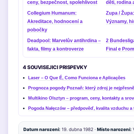
ceny, bezpečnost, spolehlivost
děti, rodina
Collegium Humanum:
Zupa / Župa
Akreditace, hodnocení a
Významy, his
pobočky
Deadpool: Marvelův antihrdina –
2 Bundesliga
fakta, filmy a kontroverze
Final e Pro
4 SOUVISEJICI PRISPEVKY
Laser – O Que É, Como Funciona e Aplicações
Prognoza pogody Poznaň: který zdroj je nejpřesně
Multikino Olsztyn – program, ceny, kontakty a sro
Pogoda Nałęczów – předpověď, kvalita vzduchu a t
Datum narození:
19. dubna 1982 ·
Místo narození:
V