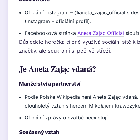
Oficiální Instagram – @aneta_zajac_official s desí
(Instagram – oficiální profil).
Facebooková stránka
Aneta Zając Official
slouží
Důsledek: herečka cíleně využívá sociální sítě k
značky, ale soukromí si pečlivě střeží.
Je Aneta Zając vdaná?
Manželství a partnerství
Podle Polské Wikipedia není Aneta Zając vdaná. 
dlouholetý vztah s hercem Mikołajem Krawczyk
Oficiální zprávy o svatbě neexistují.
Současný vztah