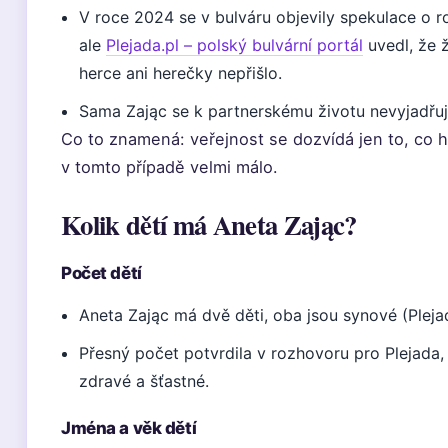
V roce 2024 se v bulváru objevily spekulace o
ale
Plejada.pl – polský bulvární portál
uvedl, že 
herce ani herečky nepřišlo.
Sama Zając se k partnerskému životu nevyjadřuj
Co to znamená: veřejnost se dozvídá jen to, co he
v tomto případě velmi málo.
Kolik dětí má Aneta Zając?
Počet dětí
Aneta Zając má dvě děti, oba jsou synové (Plejad
Přesný počet potvrdila v rozhovoru pro Plejada, 
zdravé a šťastné.
Jména a věk dětí