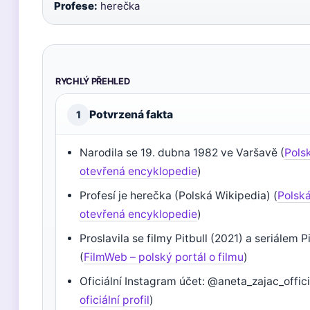
Profese:
herečka
RYCHLÝ PŘEHLED
Potvrzená fakta
1
Narodila se 19. dubna 1982 ve Varšavě (
Pols
otevřená encyklopedie
)
Profesí je herečka (Polská Wikipedia) (
Polská
otevřená encyklopedie
)
Proslavila se filmy Pitbull (2021) a seriálem 
(
FilmWeb – polský portál o filmu
)
Oficiální Instagram účet: @aneta_zajac_offici
oficiální profil
)