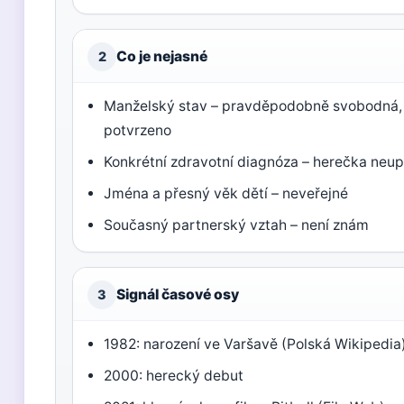
Co je nejasné
2
Manželský stav – pravděpodobně svobodná, a
potvrzeno
Konkrétní zdravotní diagnóza – herečka neup
Jména a přesný věk dětí – neveřejné
Současný partnerský vztah – není znám
Signál časové osy
3
1982: narození ve Varšavě (Polská Wikipedia
2000: herecký debut