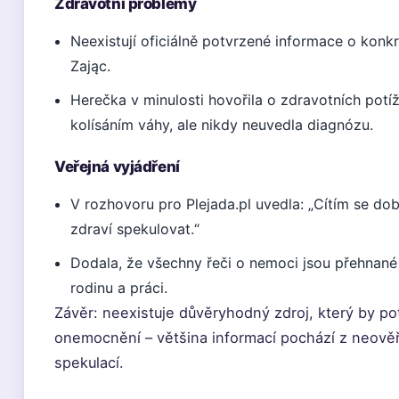
Zdravotní problémy
Neexistují oficiálně potvrzené informace o konk
Zając.
Herečka v minulosti hovořila o zdravotních potíží
kolísáním váhy, ale nikdy neuvedla diagnózu.
Veřejná vyjádření
V rozhovoru pro Plejada.pl uvedla: „Cítím se do
zdraví spekulovat.“
Dodala, že všechny řeči o nemoci jsou přehnané 
rodinu a práci.
Závěr: neexistuje důvěryhodný zdroj, který by po
onemocnění – většina informací pochází z neově
spekulací.