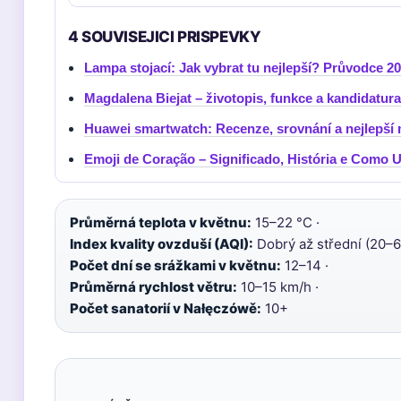
4 SOUVISEJICI PRISPEVKY
Lampa stojací: Jak vybrat tu nejlepší? Průvodce 2
Magdalena Biejat – životopis, funkce a kandidatur
Huawei smartwatch: Recenze, srovnání a nejlepší 
Emoji de Coração – Significado, História e Como 
Průměrná teplota v květnu:
15–22 °C ·
Index kvality ovzduší (AQI):
Dobrý až střední (20–6
Počet dní se srážkami v květnu:
12–14 ·
Průměrná rychlost větru:
10–15 km/h ·
Počet sanatorií v Nałęczówě:
10+