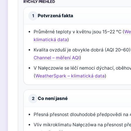
RYCHLÝ PŘEHLED
Potvrzená fakta
1
Průměrné teploty v květnu jsou 15–22 °C (
We
klimatická data
)
Kvalita ovzduší je obvykle dobrá (AQI 20–60)
Channel – měření AQI
)
V Nałęczowie se léčí nemoci dýchací, oběh
(
WeatherSpark – klimatická data
)
Co není jasné
2
Přesná přesnost dlouhodobé předpovědi na 4
Vliv mikroklimatu Nałęczówa na přesnost př