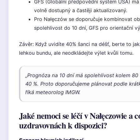
GFS (Globální předpovědní systém USA) má niž
volně dostupný a častěji aktualizovaný.
Pro Nałęczów se doporučuje kombinovat o
spolehlivost do 10 dní, GFS pro orientační vý
Závěr: Když uvidíte 40% šanci na déšť, berte to jak
lehkou bundu, ale neodkládejte výlet kvůli tomu.
„Prognóza na 10 dní má spolehlivost kolem 80 
40 %. Proto doporučujeme plánovat podle krát
říká meteorolog IMGW.
Jaké nemoci se léčí v Nałęczowie a co
uzdravovnách k dispozici?