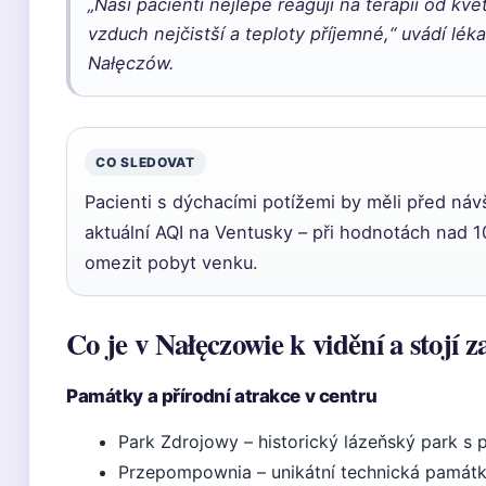
„Naši pacienti nejlépe reagují na terapii od kvě
vzduch nejčistší a teploty příjemné,“ uvádí lé
Nałęczów.
CO SLEDOVAT
Pacienti s dýchacími potížemi by měli před náv
aktuální AQI na Ventusky – při hodnotách nad 
omezit pobyt venku.
Co je v Nałęczowie k vidění a stojí za
Památky a přírodní atrakce v centru
Park Zdrojowy – historický lázeňský park s
Przepompownia – unikátní technická památka 