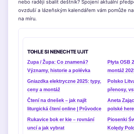
nebo raději sbalit deštník? Spojení aktuální předp
ovzduší a lázeňským kalendářem vám pomůže na
na míru.
TOHLE SI NENECHTE UJIT
Zupa / Župa: Co znamená?
Płyta OSB 2
Významy, historie a polévka
montáž 202
Gniazdka elektryczne 2025: typy,
Polsko Litv
ceny a montáž
přenosy, v
Čtení na dnešek – jak najít
Aneta Zając:
liturgická čtení online | Průvodce
polské her
Rukavice bok er kie – rovnání
Piosenki Ś
uncí a jak vybrat
Kolędy Pol