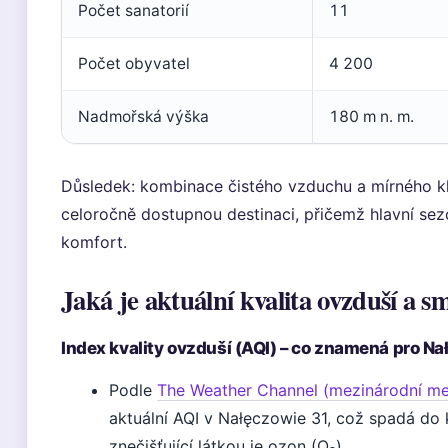
Počet sanatorií
11
Počet obyvatel
4 200
Nadmořská výška
180 m n. m.
Důsledek: kombinace čistého vzduchu a mírného k
celoročně dostupnou destinaci, přičemž hlavní sezó
komfort.
Jaká je aktuální kvalita ovzduší a 
Index kvality ovzduší (AQI) – co znamená pro N
Podle
The Weather Channel (mezinárodní me
aktuální AQI v Nałęczowie 31, což spadá do 
znečišťující látkou je ozon (O₃).