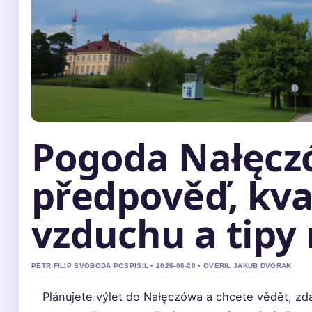
Pogoda Nałęcz
předpověď, kva
vzduchu a tipy 
PETR FILIP SVOBODA POSPISIL • 2026-06-20 • OVERIL JAKUB DVORAK
Plánujete výlet do Nałęczówa a chcete vědět, zda