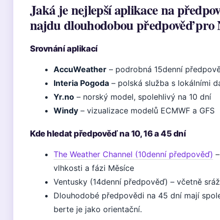
Jaká je nejlepší aplikace na předpo
najdu dlouhodobou předpověď pro 
Srovnání aplikací
AccuWeather
– podrobná 15denní předpově
Interia Pogoda
– polská služba s lokálními d
Yr.no
– norský model, spolehlivý na 10 dní
Windy
– vizualizace modelů ECMWF a GFS
Kde hledat předpověď na 10, 16 a 45 dní
The Weather Channel (10denní předpověď)
–
vlhkosti a fázi Měsíce
Ventusky (14denní předpověď) – včetně sráž
Dlouhodobé předpovědi na 45 dní mají spole
berte je jako orientační.