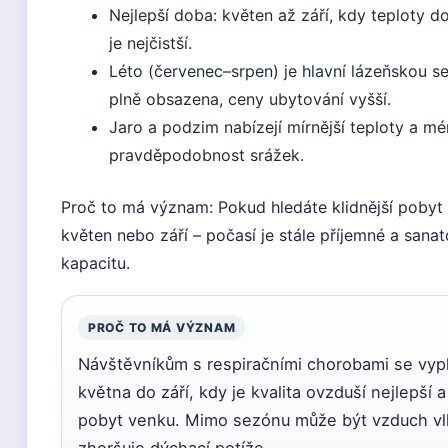
Nejlepší doba: květen až září, kdy teploty 
je nejčistší.
Léto (červenec–srpen) je hlavní lázeňskou s
plně obsazena, ceny ubytování vyšší.
Jaro a podzim nabízejí mírnější teploty a mén
pravděpodobnost srážek.
Proč to má význam: Pokud hledáte klidnější pobyt 
květen nebo září – počasí je stále příjemné a sanato
kapacitu.
PROČ TO MÁ VÝZNAM
Návštěvníkům s respiračními chorobami se vypl
května do září, kdy je kvalita ovzduší nejlepší 
pobyt venku. Mimo sezónu může být vzduch vlh
zhoršuje dýchací potíže.