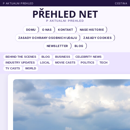
P AKTUALNI PREHLED
CESTINA
PŘEHLED NET
P AKTUALNI PREHLED
DOMU
O NAS
KONTAKT
NASE HISTORIE
ZASADY OCHRANY OSOBNICH UDAJU
ZASADY COOKIES
NEWSLETTER
BLOG
BEHIND THE SCENES
BLOG
BUSINESS
CELEBRITY NEWS
INDUSTRY UPDATES
LOCAL
MOVIE CASTS
POLITICS
TECH
TV CASTS
WORLD