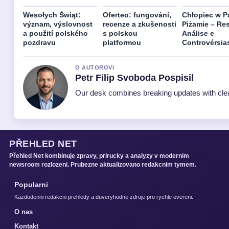
Wesołych Świąt:
Oferteo: fungování,
Chłopiec w Pa
význam, výslovnost
recenze a zkušenosti
Piżamie – Re
a použití polského
s polskou
Análise e
pozdravu
platformou
Controvérsia
O AUTOROVI
Petr Filip Svoboda Pospisil
Our desk combines breaking updates with clear
PŘEHLED NET
Přehled Net kombinuje zpravy, prirucky a analyzy v modernim
newsroom rozlozeni. Prubezne aktualizovano redakcnim tymem.
Popularni
Kazdodenni redakcni prehledy a duveryhodne zdroje pro rychle overeni.
O nas
Kontakt