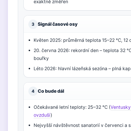
exaktně změřen
Signál časové osy
3
Květen 2025: průměrná teplota 15–22 °C, 12 
20. června 2026: rekordní den – teplota 32 °
bouřky
Léto 2026: hlavní lázeňská sezóna – plná kap
Co bude dál
4
Očekávané letní teploty: 25–32 °C (
Ventusky
ovzduší
)
Nejvyšší návštěvnost sanatorií v červenci a s