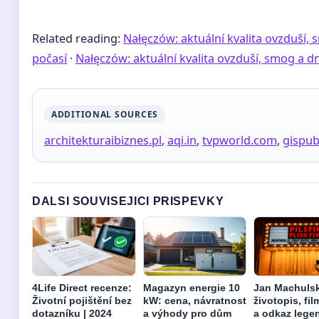
Related reading:
Nałęczów: aktuální kvalita ovzduší,
počasí
·
Nałęczów: aktuální kvalita ovzduší, smog a 
ADDITIONAL SOURCES
architekturaibiznes.pl
,
aqi.in
,
tvpworld.com
,
gispub
DALSI SOUVISEJICI PRISPEVKY
4Life Direct recenze:
Magazyn energie 10
Jan Machulsk
Životní pojištění bez
kW: cena, návratnost
životopis, fil
dotazníku | 2024
a výhody pro dům
a odkaz lege