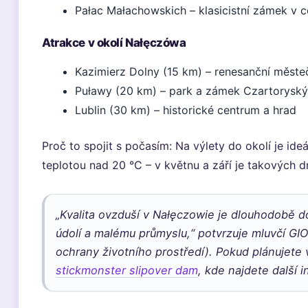
Pałac Małachowskich – klasicistní zámek v 
Atrakce v okolí Nałęczówa
Kazimierz Dolny (15 km) – renesanční měste
Puławy (20 km) – park a zámek Czartorysk
Lublin (30 km) – historické centrum a hrad
Proč to spojit s počasím: Na výlety do okolí je ide
teplotou nad 20 °C – v květnu a září je takových d
„Kvalita ovzduší v Nałęczowie je dlouhodobě d
údolí a malému průmyslu,“ potvrzuje mluvčí GIO
ochrany životního prostředí). Pokud plánujete 
stickmonster slipover dam
, kde najdete další 