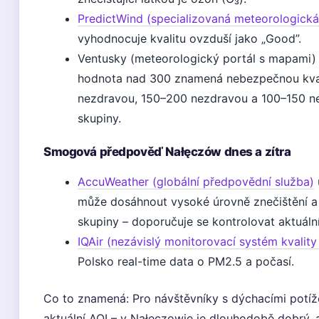
PredictWind (specializovaná meteorologická
vyhodnocuje kvalitu ovzduší jako „Good”.
Ventusky (meteorologický portál s mapami) 
hodnota nad 300 znamená nebezpečnou kval
nezdravou, 150–200 nezdravou a 100–150 ne
skupiny.
Smogová předpověď Nałęczów dnes a zítra
AccuWeather (globální předpovědní služba)
může dosáhnout vysoké úrovně znečištění a 
skupiny – doporučuje se kontrolovat aktuální
IQAir (nezávislý monitorovací systém kvality
Polsko real-time data o PM2.5 a počasí.
Co to znamená: Pro návštěvníky s dýchacími potíže
aktuální AQI – v Nałęczowie je dlouhodobě dobrý, a