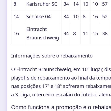
8
Karlsruher SC
34
14
10
10
57
14
Schalke 04
34
10
8
16
52
Eintracht
16
34
8
11
15
38
Braunschweig
Informações sobre o rebaixamento
O Eintracht Braunschweig, em 16º lugar, di
playoffs de rebaixamento ao final da temp
nas posições 17ª e 18ª sofreram rebaixamen
a 3. Liga, o terceiro escalão do futebol alem
Como funciona a promoção e o rebaix