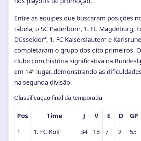
nos playoffs de promoção.
Entre as equipes que buscaram posições n
tabela, o SC Paderborn, 1. FC Magdeburg, F
Düsseldorf, 1. FC Kaiserslautern e Karlsruh
completaram o grupo dos oito primeiros. O
clube com história significativa na Bundesl
em 14º lugar, demonstrando as dificuldade
na segunda divisão.
Classificação final da temporada
Pos
Time
J
V
E
D
GP
1
1. FC Köln
34
18
7
9
53