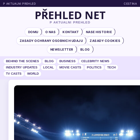
P AKTUALNI PREHLED
CESTINA
PŘEHLED NET
P AKTUALNI PREHLED
DOMU
O NAS
KONTAKT
NASE HISTORIE
ZASADY OCHRANY OSOBNICH UDAJU
ZASADY COOKIES
NEWSLETTER
BLOG
BEHIND THE SCENES
BLOG
BUSINESS
CELEBRITY NEWS
INDUSTRY UPDATES
LOCAL
MOVIE CASTS
POLITICS
TECH
TV CASTS
WORLD