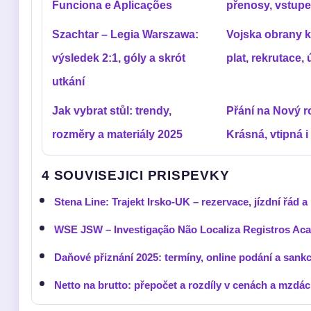
Funciona e Aplicações
přenosy, vstup
Szachtar – Legia Warszawa:
Vojska obrany k
výsledek 2:1, góly a skrót
plat, rekrutace,
utkání
Jak vybrat stůl: trendy,
Přání na Nový r
rozměry a materiály 2025
Krásná, vtipná i
4 SOUVISEJICI PRISPEVKY
Stena Line: Trajekt Irsko-UK – rezervace, jízdní řád a
WSE JSW – Investigação Não Localiza Registros Ac
Daňové přiznání 2025: termíny, online podání a sank
Netto na brutto: přepočet a rozdíly v cenách a mzdá