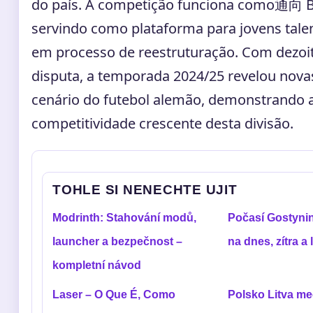
do país. A competição funciona como通向 B
servindo como plataforma para jovens tale
em processo de reestruturação. Com dezoi
disputa, a temporada 2024/25 revelou nova
cenário do futebol alemão, demonstrando 
competitividade crescente desta divisão.
TOHLE SI NENECHTE UJIT
Modrinth: Stahování modů,
Počasí Gostyni
launcher a bezpečnost –
na dnes, zítra a 
kompletní návod
Laser – O Que É, Como
Polsko Litva me