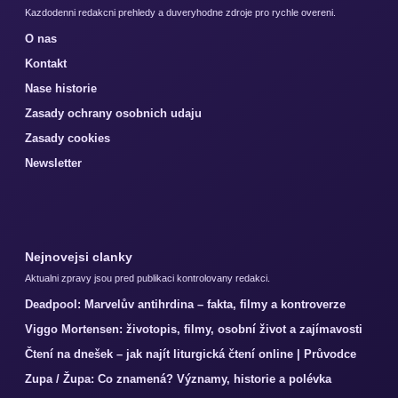
Kazdodenni redakcni prehledy a duveryhodne zdroje pro rychle overeni.
O nas
Kontakt
Nase historie
Zasady ochrany osobnich udaju
Zasady cookies
Newsletter
Nejnovejsi clanky
Aktualni zpravy jsou pred publikaci kontrolovany redakci.
Deadpool: Marvelův antihrdina – fakta, filmy a kontroverze
Viggo Mortensen: životopis, filmy, osobní život a zajímavosti
Čtení na dnešek – jak najít liturgická čtení online | Průvodce
Zupa / Župa: Co znamená? Významy, historie a polévka