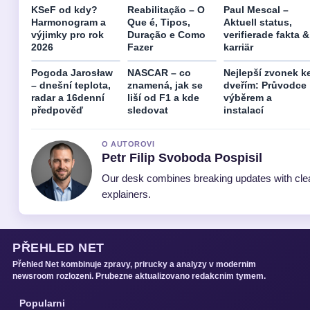
KSeF od kdy?
Reabilitação – O
Paul Mescal –
Harmonogram a
Que é, Tipos,
Aktuell status,
výjimky pro rok
Duração e Como
verifierade fakta &
2026
Fazer
karriär
Pogoda Jarosław
NASCAR – co
Nejlepší zvonek k
– dnešní teplota,
znamená, jak se
dveřím: Průvodce
radar a 16denní
liší od F1 a kde
výběrem a
předpověď
sledovat
instalací
O AUTOROVI
Petr Filip Svoboda Pospisil
Our desk combines breaking updates with clea
explainers.
PŘEHLED NET
Přehled Net kombinuje zpravy, prirucky a analyzy v modernim
newsroom rozlozeni. Prubezne aktualizovano redakcnim tymem.
Popularni