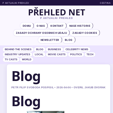
P AKTUALNI PREHLED
CESTINA
PŘEHLED NET
P AKTUALNI PREHLED
DOMU
O NAS
KONTAKT
NASE HISTORIE
ZASADY OCHRANY OSOBNICH UDAJU
ZASADY COOKIES
NEWSLETTER
BLOG
BEHIND THE SCENES
BLOG
BUSINESS
CELEBRITY NEWS
INDUSTRY UPDATES
LOCAL
MOVIE CASTS
POLITICS
TECH
TV CASTS
WORLD
Blog
PETR FILIP SVOBODA POSPISIL • 2026-04-06 • OVERIL JAKUB DVORAK
Blog